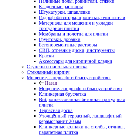
Наливные полы, ровнители, стяжки
Кладочные растворы
Штукатурки, шпаклевки
Гидрофобизаторы, пропитки, очистители
Материалы для мощения и укладки
тротуарной плитки
Мембраны и полотна для плитки
Грунтовки, добавки
Бетоноремонтные растворы
СВП, отрезные диски, инструменты
Краски
Аксессуары для кирпичной кладки
Ступени и напольная плитка
Cтеклянный кирпич
Мощение, ландшафт и благоустройство
Назад
Мощение, ландшафт и благоустройство
Клинкерная брусчатка
Вибропрессованная бетонная тротуарная
плитка
Террасная доска
Утолщённый террасный, ландшафтный
керамогранит 20 мм
Клинкерные колпаки на столбы, отливы,
парапетная плитка