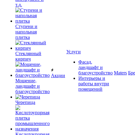
т.д.
Ступени и
напольная
плитка
Услуги
Cтеклянный
кирпич
Фасад,
ландшафт и
благоустройство
Maters
Бр
Акции
Интерьеры и
Мощение,
работы внутри
ландшафт и
помещений
благоустройство
Черепица
Кислотоупорная