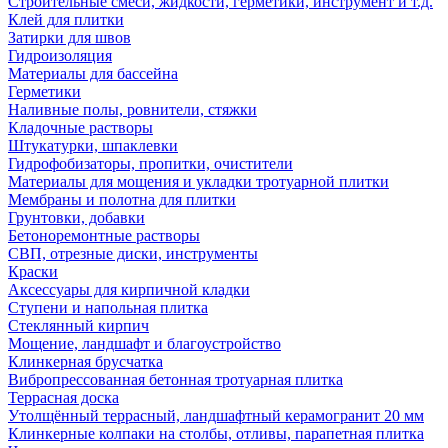
Строительные смеси, жидкости, герметики, инструмент и т.д.
Клей для плитки
Затирки для швов
Гидроизоляция
Материалы для бассейна
Герметики
Наливные полы, ровнители, стяжки
Кладочные растворы
Штукатурки, шпаклевки
Гидрофобизаторы, пропитки, очистители
Материалы для мощения и укладки тротуарной плитки
Мембраны и полотна для плитки
Грунтовки, добавки
Бетоноремонтные растворы
СВП, отрезные диски, инструменты
Краски
Аксессуары для кирпичной кладки
Ступени и напольная плитка
Cтеклянный кирпич
Мощение, ландшафт и благоустройство
Клинкерная брусчатка
Вибропрессованная бетонная тротуарная плитка
Террасная доска
Утолщённый террасный, ландшафтный керамогранит 20 мм
Клинкерные колпаки на столбы, отливы, парапетная плитка