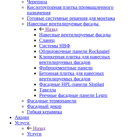
Черепица
Кислотоупорная плитка промышленного
назначения
Готовые системные решения для монтажа
Навесные вентилируемые фасады
Назад
Навесные вентилируемые фасады
Сланец
Системы НВФ
Облицовочные панели Rockpanel
Клинкерная плитка для навесных
вентилируемых фасадов
Фиброцементные панели
Бетонная плитка для навесных
вентилируемых фасадов
Фасадные HPL-панели Sloplast
Тавелла
Реечные фасадные панели Legro
Фасадные термопанели
Фасадный декор
Гибкая керамика
Акции
Услуги
Назад
Услуги