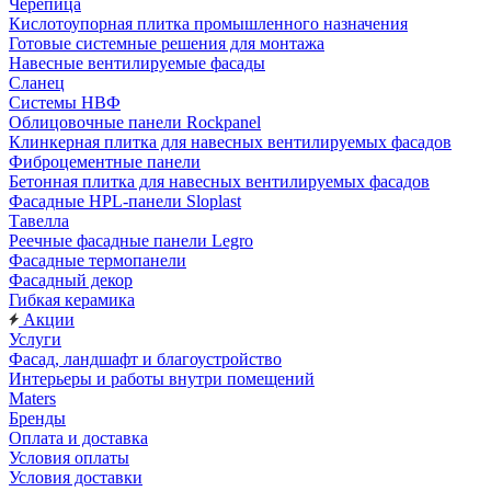
Черепица
Кислотоупорная плитка промышленного назначения
Готовые системные решения для монтажа
Навесные вентилируемые фасады
Сланец
Системы НВФ
Облицовочные панели Rockpanel
Клинкерная плитка для навесных вентилируемых фасадов
Фиброцементные панели
Бетонная плитка для навесных вентилируемых фасадов
Фасадные HPL-панели Sloplast
Тавелла
Реечные фасадные панели Legro
Фасадные термопанели
Фасадный декор
Гибкая керамика
Акции
Услуги
Фасад, ландшафт и благоустройство
Интерьеры и работы внутри помещений
Maters
Бренды
Оплата и доставка
Условия оплаты
Условия доставки