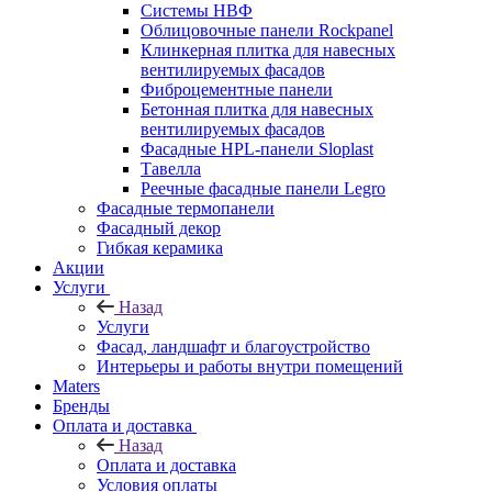
Системы НВФ
Облицовочные панели Rockpanel
Клинкерная плитка для навесных
вентилируемых фасадов
Фиброцементные панели
Бетонная плитка для навесных
вентилируемых фасадов
Фасадные HPL-панели Sloplast
Тавелла
Реечные фасадные панели Legro
Фасадные термопанели
Фасадный декор
Гибкая керамика
Акции
Услуги
Назад
Услуги
Фасад, ландшафт и благоустройство
Интерьеры и работы внутри помещений
Maters
Бренды
Оплата и доставка
Назад
Оплата и доставка
Условия оплаты