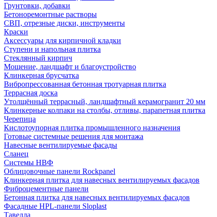
Грунтовки, добавки
Бетоноремонтные растворы
СВП, отрезные диски, инструменты
Краски
Аксессуары для кирпичной кладки
Ступени и напольная плитка
Cтеклянный кирпич
Мощение, ландшафт и благоустройство
Клинкерная брусчатка
Вибропрессованная бетонная тротуарная плитка
Террасная доска
Утолщённый террасный, ландшафтный керамогранит 20 мм
Клинкерные колпаки на столбы, отливы, парапетная плитка
Черепица
Кислотоупорная плитка промышленного назначения
Готовые системные решения для монтажа
Навесные вентилируемые фасады
Сланец
Системы НВФ
Облицовочные панели Rockpanel
Клинкерная плитка для навесных вентилируемых фасадов
Фиброцементные панели
Бетонная плитка для навесных вентилируемых фасадов
Фасадные HPL-панели Sloplast
Тавелла