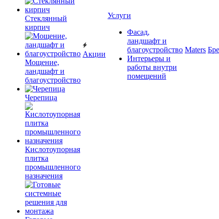
Услуги
Cтеклянный
кирпич
Фасад,
ландшафт и
благоустройство
Maters
Бр
Акции
Интерьеры и
Мощение,
работы внутри
ландшафт и
помещений
благоустройство
Черепица
Кислотоупорная
плитка
промышленного
назначения