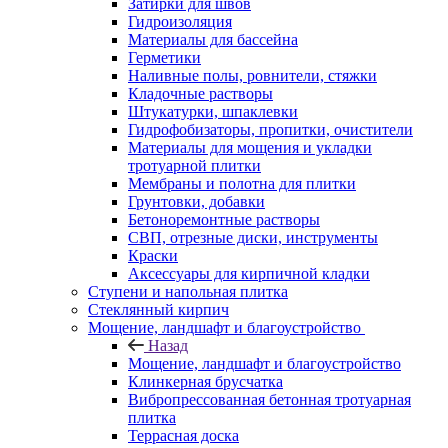
Затирки для швов
Гидроизоляция
Материалы для бассейна
Герметики
Наливные полы, ровнители, стяжки
Кладочные растворы
Штукатурки, шпаклевки
Гидрофобизаторы, пропитки, очистители
Материалы для мощения и укладки
тротуарной плитки
Мембраны и полотна для плитки
Грунтовки, добавки
Бетоноремонтные растворы
СВП, отрезные диски, инструменты
Краски
Аксессуары для кирпичной кладки
Ступени и напольная плитка
Cтеклянный кирпич
Мощение, ландшафт и благоустройство
Назад
Мощение, ландшафт и благоустройство
Клинкерная брусчатка
Вибропрессованная бетонная тротуарная
плитка
Террасная доска