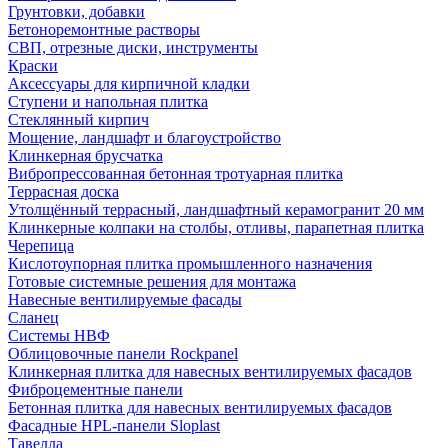
Грунтовки, добавки
Бетоноремонтные растворы
СВП, отрезные диски, инструменты
Краски
Аксессуары для кирпичной кладки
Ступени и напольная плитка
Cтеклянный кирпич
Мощение, ландшафт и благоустройство
Клинкерная брусчатка
Вибропрессованная бетонная тротуарная плитка
Террасная доска
Утолщённый террасный, ландшафтный керамогранит 20 мм
Клинкерные колпаки на столбы, отливы, парапетная плитка
Черепица
Кислотоупорная плитка промышленного назначения
Готовые системные решения для монтажа
Навесные вентилируемые фасады
Сланец
Системы НВФ
Облицовочные панели Rockpanel
Клинкерная плитка для навесных вентилируемых фасадов
Фиброцементные панели
Бетонная плитка для навесных вентилируемых фасадов
Фасадные HPL-панели Sloplast
Тавелла