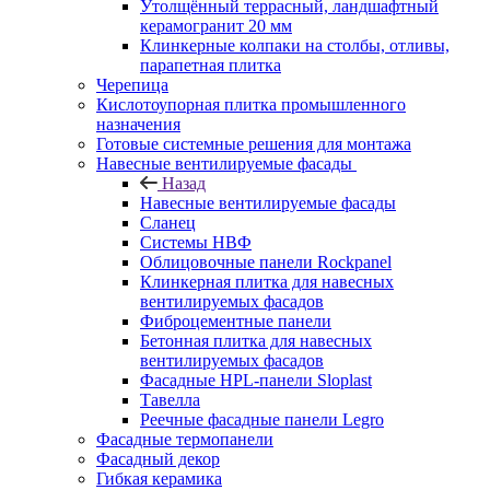
Утолщённый террасный, ландшафтный
керамогранит 20 мм
Клинкерные колпаки на столбы, отливы,
парапетная плитка
Черепица
Кислотоупорная плитка промышленного
назначения
Готовые системные решения для монтажа
Навесные вентилируемые фасады
Назад
Навесные вентилируемые фасады
Сланец
Системы НВФ
Облицовочные панели Rockpanel
Клинкерная плитка для навесных
вентилируемых фасадов
Фиброцементные панели
Бетонная плитка для навесных
вентилируемых фасадов
Фасадные HPL-панели Sloplast
Тавелла
Реечные фасадные панели Legro
Фасадные термопанели
Фасадный декор
Гибкая керамика