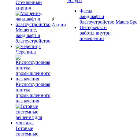
Услуги
Cтеклянный
кирпич
Фасад,
ландшафт и
благоустройство
Maters
Бр
Акции
Интерьеры и
Мощение,
работы внутри
ландшафт и
помещений
благоустройство
Черепица
Кислотоупорная
плитка
промышленного
назначения
Готовые
системные