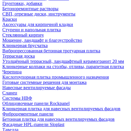
Грунтовки, добавки
Бетоноремонтные растворы
СВП, отрезные диски, инструменты
Краски
Аксессуары для кирпичной кладки
Ступени и напольная плитка
Cтеклянный кирпич
Мощение, ландшафт и благоустройство
Клинкерная брусчатка
Вибропрессованная бетонная тротуарная плитка
Террасная доска
Утолщённый террасный, ландшафтный керамогранит 20 мм
Клинкерные колпаки на столбы, отливы, парапетная плитка
Черепица
Кислотоупорная плитка промышленного назначения
Готовые системные решения для монтажа
Навесные вентилируемые фасады
Сланец
Системы НВФ
Облицовочные панели Rockpanel
Клинкерная плитка для навесных вентилируемых фасадов
Фиброцементные панели
Бетонная плитка для навесных вентилируемых фасадов
Фасадные HPL-панели Sloplast
Тавелла