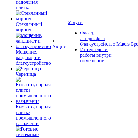
напольная
плитка
Услуги
Cтеклянный
кирпич
Фасад,
ландшафт и
благоустройство
Maters
Бр
Акции
Интерьеры и
Мощение,
работы внутри
ландшафт и
помещений
благоустройство
Черепица
Кислотоупорная
плитка
промышленного
назначения