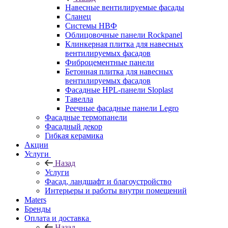
Навесные вентилируемые фасады
Сланец
Системы НВФ
Облицовочные панели Rockpanel
Клинкерная плитка для навесных
вентилируемых фасадов
Фиброцементные панели
Бетонная плитка для навесных
вентилируемых фасадов
Фасадные HPL-панели Sloplast
Тавелла
Реечные фасадные панели Legro
Фасадные термопанели
Фасадный декор
Гибкая керамика
Акции
Услуги
Назад
Услуги
Фасад, ландшафт и благоустройство
Интерьеры и работы внутри помещений
Maters
Бренды
Оплата и доставка
Назад