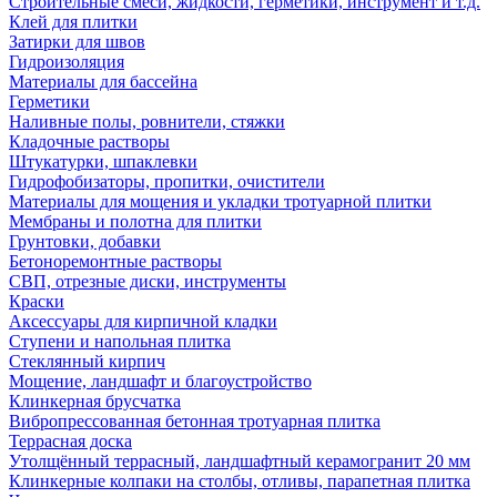
Строительные смеси, жидкости, герметики, инструмент и т.д.
Клей для плитки
Затирки для швов
Гидроизоляция
Материалы для бассейна
Герметики
Наливные полы, ровнители, стяжки
Кладочные растворы
Штукатурки, шпаклевки
Гидрофобизаторы, пропитки, очистители
Материалы для мощения и укладки тротуарной плитки
Мембраны и полотна для плитки
Грунтовки, добавки
Бетоноремонтные растворы
СВП, отрезные диски, инструменты
Краски
Аксессуары для кирпичной кладки
Ступени и напольная плитка
Cтеклянный кирпич
Мощение, ландшафт и благоустройство
Клинкерная брусчатка
Вибропрессованная бетонная тротуарная плитка
Террасная доска
Утолщённый террасный, ландшафтный керамогранит 20 мм
Клинкерные колпаки на столбы, отливы, парапетная плитка