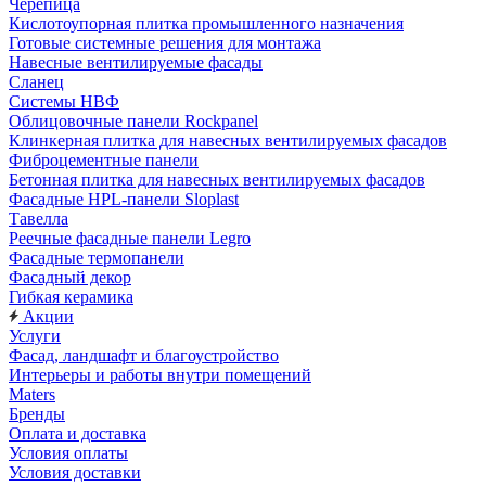
Черепица
Кислотоупорная плитка промышленного назначения
Готовые системные решения для монтажа
Навесные вентилируемые фасады
Сланец
Системы НВФ
Облицовочные панели Rockpanel
Клинкерная плитка для навесных вентилируемых фасадов
Фиброцементные панели
Бетонная плитка для навесных вентилируемых фасадов
Фасадные HPL-панели Sloplast
Тавелла
Реечные фасадные панели Legro
Фасадные термопанели
Фасадный декор
Гибкая керамика
Акции
Услуги
Фасад, ландшафт и благоустройство
Интерьеры и работы внутри помещений
Maters
Бренды
Оплата и доставка
Условия оплаты
Условия доставки