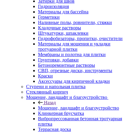
Затирки для швов
Гидроизоляция
Материалы для бассейна
Герметики
Наливные полы, ровнители, стяжки
Кладочные растворы
Штукатурки, шпаклевки
Гидрофобизаторы, пропитки, очистители
Материалы для мощения и укладки
тротуарной плитки
Мембраны и полотна для плитки
Грунтовки, добавки
Бетоноремонтные растворы
СВП, отрезные диски, инструменты
Краски
Аксессуары для кирпичной кладки
Ступени и напольная плитка
Cтеклянный кирпич
Мощение, ландшафт и благоустройство
Назад
Мощение, ландшафт и благоустройство
Клинкерная брусчатка
Вибропрессованная бетонная тротуарная
плитка
Террасная доска