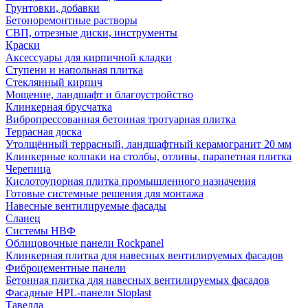
Грунтовки, добавки
Бетоноремонтные растворы
СВП, отрезные диски, инструменты
Краски
Аксессуары для кирпичной кладки
Ступени и напольная плитка
Cтеклянный кирпич
Мощение, ландшафт и благоустройство
Клинкерная брусчатка
Вибропрессованная бетонная тротуарная плитка
Террасная доска
Утолщённый террасный, ландшафтный керамогранит 20 мм
Клинкерные колпаки на столбы, отливы, парапетная плитка
Черепица
Кислотоупорная плитка промышленного назначения
Готовые системные решения для монтажа
Навесные вентилируемые фасады
Сланец
Системы НВФ
Облицовочные панели Rockpanel
Клинкерная плитка для навесных вентилируемых фасадов
Фиброцементные панели
Бетонная плитка для навесных вентилируемых фасадов
Фасадные HPL-панели Sloplast
Тавелла