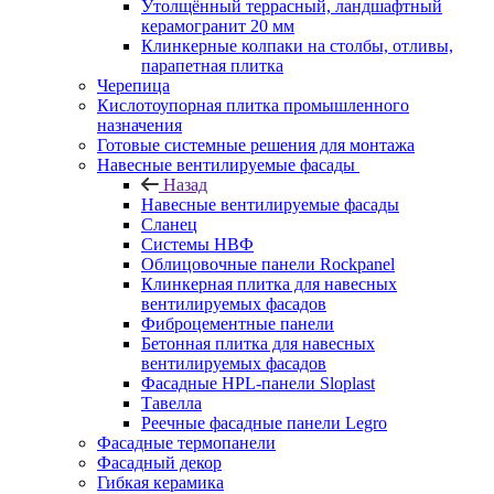
Утолщённый террасный, ландшафтный
керамогранит 20 мм
Клинкерные колпаки на столбы, отливы,
парапетная плитка
Черепица
Кислотоупорная плитка промышленного
назначения
Готовые системные решения для монтажа
Навесные вентилируемые фасады
Назад
Навесные вентилируемые фасады
Сланец
Системы НВФ
Облицовочные панели Rockpanel
Клинкерная плитка для навесных
вентилируемых фасадов
Фиброцементные панели
Бетонная плитка для навесных
вентилируемых фасадов
Фасадные HPL-панели Sloplast
Тавелла
Реечные фасадные панели Legro
Фасадные термопанели
Фасадный декор
Гибкая керамика