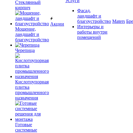
Услуги
Cтеклянный
кирпич
Фасад,
ландшафт и
благоустройство
Maters
Бр
Акции
Интерьеры и
Мощение,
работы внутри
ландшафт и
помещений
благоустройство
Черепица
Кислотоупорная
плитка
промышленного
назначения
Готовые
системные