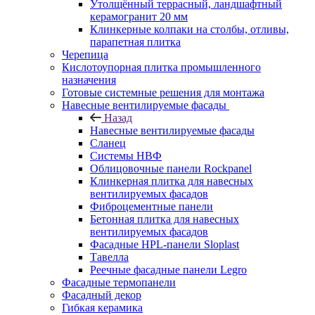
Утолщённый террасный, ландшафтный
керамогранит 20 мм
Клинкерные колпаки на столбы, отливы,
парапетная плитка
Черепица
Кислотоупорная плитка промышленного
назначения
Готовые системные решения для монтажа
Навесные вентилируемые фасады
Назад
Навесные вентилируемые фасады
Сланец
Системы НВФ
Облицовочные панели Rockpanel
Клинкерная плитка для навесных
вентилируемых фасадов
Фиброцементные панели
Бетонная плитка для навесных
вентилируемых фасадов
Фасадные HPL-панели Sloplast
Тавелла
Реечные фасадные панели Legro
Фасадные термопанели
Фасадный декор
Гибкая керамика