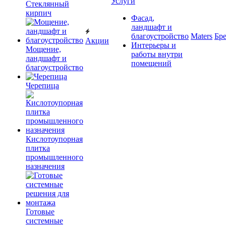
Услуги
Cтеклянный
кирпич
Фасад,
ландшафт и
благоустройство
Maters
Бр
Акции
Интерьеры и
Мощение,
работы внутри
ландшафт и
помещений
благоустройство
Черепица
Кислотоупорная
плитка
промышленного
назначения
Готовые
системные