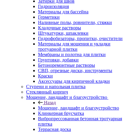
Затирки для швов
Гидроизоляция
Материалы для бассейна
Герметики
Наливные полы, ровнители, стяжки
Кладочные растворы
Штукатурки, шпаклевки
Гидрофобизаторы, пропитки, очистители
Материалы для мощения и укладки
тротуарной плитки
Мембраны и полотна для плитки
Грунтовки, добавки
Бетоноремонтные растворы
СВП, отрезные диски, инструменты
Краски
Аксессуары для кирпичной кладки
Ступени и напольная плитка
Cтеклянный кирпич
Мощение, ландшафт и благоустройство
Назад
Мощение, ландшафт и благоустройство
Клинкерная брусчатка
Вибропрессованная бетонная тротуарная
плитка
Террасная доска