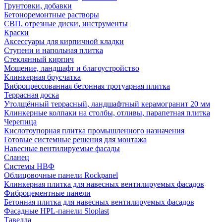
Грунтовки, добавки
Бетоноремонтные растворы
СВП, отрезные диски, инструменты
Краски
Аксессуары для кирпичной кладки
Ступени и напольная плитка
Cтеклянный кирпич
Мощение, ландшафт и благоустройство
Клинкерная брусчатка
Вибропрессованная бетонная тротуарная плитка
Террасная доска
Утолщённый террасный, ландшафтный керамогранит 20 мм
Клинкерные колпаки на столбы, отливы, парапетная плитка
Черепица
Кислотоупорная плитка промышленного назначения
Готовые системные решения для монтажа
Навесные вентилируемые фасады
Сланец
Системы НВФ
Облицовочные панели Rockpanel
Клинкерная плитка для навесных вентилируемых фасадов
Фиброцементные панели
Бетонная плитка для навесных вентилируемых фасадов
Фасадные HPL-панели Sloplast
Тавелла