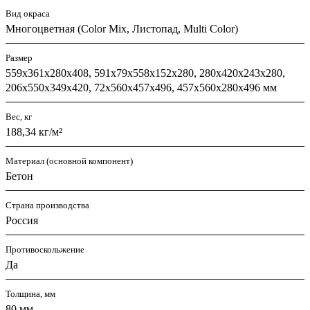
Вид окраса
Многоцветная (Color Mix, Листопад, Multi Color)
Размер
559х361х280х408, 591х79х558х152х280, 280х420х243х280,
206х550х349х420, 72х560х457х496, 457х560х280х496 мм
Вес, кг
188,34 кг/м²
Материал (основной компонент)
Бетон
Страна производства
Россия
Противоскольжение
Да
Толщина, мм
80 мм