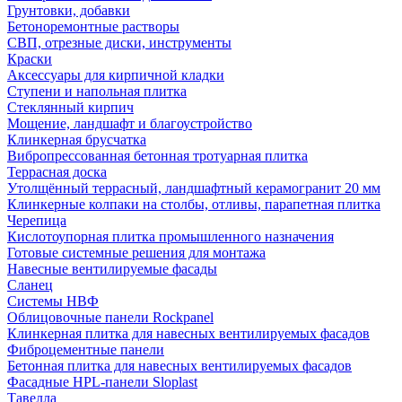
Грунтовки, добавки
Бетоноремонтные растворы
СВП, отрезные диски, инструменты
Краски
Аксессуары для кирпичной кладки
Ступени и напольная плитка
Cтеклянный кирпич
Мощение, ландшафт и благоустройство
Клинкерная брусчатка
Вибропрессованная бетонная тротуарная плитка
Террасная доска
Утолщённый террасный, ландшафтный керамогранит 20 мм
Клинкерные колпаки на столбы, отливы, парапетная плитка
Черепица
Кислотоупорная плитка промышленного назначения
Готовые системные решения для монтажа
Навесные вентилируемые фасады
Сланец
Системы НВФ
Облицовочные панели Rockpanel
Клинкерная плитка для навесных вентилируемых фасадов
Фиброцементные панели
Бетонная плитка для навесных вентилируемых фасадов
Фасадные HPL-панели Sloplast
Тавелла