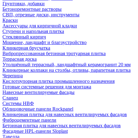
Грунтовки, добавки
Бетоноремонтные растворы
СВП, отрезные диски, инструменты
Краски
Аксессуары для кирпичной кладки
Ступени и напольная плитка
Cтеклянный кирпич
Мощение, ландшафт и благоустройство
Клинкерная брусчатка
Вибропрессованная бетонная тротуарная плитка
Террасная доска
Утолщённый террасный, ландшафтный керамогранит 20 мм
Клинкерные колпаки на столбы, отливы, парапетная плитка
Черепица
Кислотоупорная плитка промышленного назначения
Готовые системные решения для монтажа
Навесные вентилируемые фасады
Сланец
Системы НВФ
Облицовочные панели Rockpanel
Клинкерная плитка для навесных вентилируемых фасадов
Фиброцементные панели
Бетонная плитка для навесных вентилируемых фасадов
Фасадные HPL-панели Sloplast
Тавелла