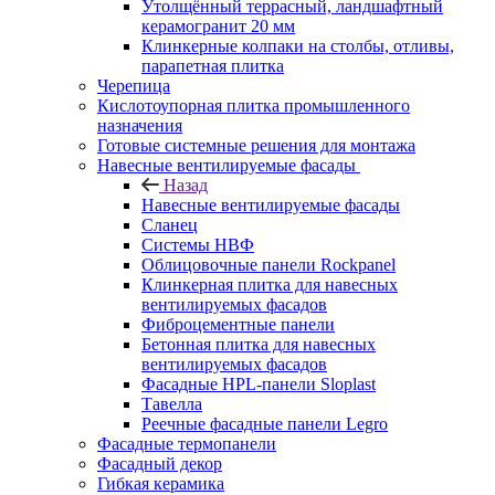
Утолщённый террасный, ландшафтный
керамогранит 20 мм
Клинкерные колпаки на столбы, отливы,
парапетная плитка
Черепица
Кислотоупорная плитка промышленного
назначения
Готовые системные решения для монтажа
Навесные вентилируемые фасады
Назад
Навесные вентилируемые фасады
Сланец
Системы НВФ
Облицовочные панели Rockpanel
Клинкерная плитка для навесных
вентилируемых фасадов
Фиброцементные панели
Бетонная плитка для навесных
вентилируемых фасадов
Фасадные HPL-панели Sloplast
Тавелла
Реечные фасадные панели Legro
Фасадные термопанели
Фасадный декор
Гибкая керамика