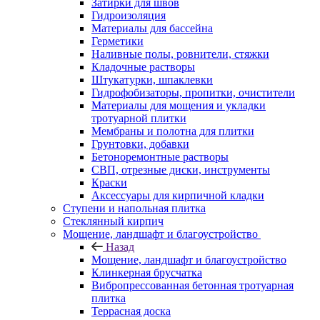
Затирки для швов
Гидроизоляция
Материалы для бассейна
Герметики
Наливные полы, ровнители, стяжки
Кладочные растворы
Штукатурки, шпаклевки
Гидрофобизаторы, пропитки, очистители
Материалы для мощения и укладки
тротуарной плитки
Мембраны и полотна для плитки
Грунтовки, добавки
Бетоноремонтные растворы
СВП, отрезные диски, инструменты
Краски
Аксессуары для кирпичной кладки
Ступени и напольная плитка
Cтеклянный кирпич
Мощение, ландшафт и благоустройство
Назад
Мощение, ландшафт и благоустройство
Клинкерная брусчатка
Вибропрессованная бетонная тротуарная
плитка
Террасная доска