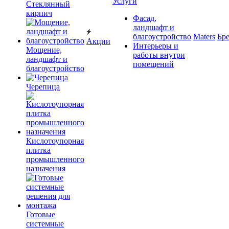
Услуги
Cтеклянный
кирпич
Фасад,
ландшафт и
благоустройство
Maters
Бр
Акции
Интерьеры и
Мощение,
работы внутри
ландшафт и
помещений
благоустройство
Черепица
Кислотоупорная
плитка
промышленного
назначения
Готовые
системные