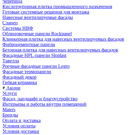
Черепица
Кислотоупорная плитка промышленного назначения
Готовые системные решения для монтажа
Навесные вентилируемые фасады
Сланец
Системы НВФ
Облицовочные панели Rockpanel
Клинкерная плитка для навесных вентилируемых фасадов
Фиброцементные панели
Бетонная плитка для навесных вентилируемых фасадов
Фасадные HPL-панели Sloplast
Тавелла
Реечные фасадные панели Legro
Фасадные термопанели
Фасадный декор
Гибкая керамика
Акции
Услуги
Фасад, ландшафт и благоустройство
Интерьеры и работы внутри помещений
Maters
Бренды
Оплата и доставка
Условия оплаты
Условия доставки