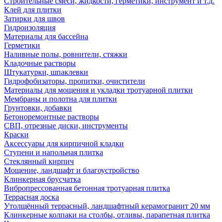
Строительные смеси, жидкости, герметики, инструмент и т.д.
Клей для плитки
Затирки для швов
Гидроизоляция
Материалы для бассейна
Герметики
Наливные полы, ровнители, стяжки
Кладочные растворы
Штукатурки, шпаклевки
Гидрофобизаторы, пропитки, очистители
Материалы для мощения и укладки тротуарной плитки
Мембраны и полотна для плитки
Грунтовки, добавки
Бетоноремонтные растворы
СВП, отрезные диски, инструменты
Краски
Аксессуары для кирпичной кладки
Ступени и напольная плитка
Cтеклянный кирпич
Мощение, ландшафт и благоустройство
Клинкерная брусчатка
Вибропрессованная бетонная тротуарная плитка
Террасная доска
Утолщённый террасный, ландшафтный керамогранит 20 мм
Клинкерные колпаки на столбы, отливы, парапетная плитка