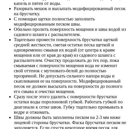
капель и пятен от воды.
Разорвать мешок и высыпать модифицированный песок
на брусчатку.
С помощью щетки полностью заполнить
модифицированным песком швы.
Обильно пролить поверхность мощения и швы водой из
садового шланга с распылителем.
Тщательно промести поверхность брусчатки щеткой
средней жесткости, сметая остатки песка щеткой и
одновременно смывая их водой (от центра к краям
мощения или от края до края) из садового шланга с
распылителем. Очистку продолжать до тех пор, пока
смываемая с поверхности мощения вода не изменит
свой оттенок с мутновато-белой до полностью
прозрачной. Не допускать сильного напора воды и
скапливания ее на поверхности. Модифицированный
песок не должен высыхать на поверхности до полного
его смыва и очистки мощения.
Сразу после этого удалить с поверхности брусчатки
остатки воды поролоновой губкой. Работать губкой по
диагонали к сетке швов. Губку тщательно промывать в
ведре и отжимать.
Швы должны быть заполнены песком на 2-3 мм ниже
лицевой стороны брусчатки. Фаска брусчатки песком не
заполняется. Если спустя некоторое время песок для