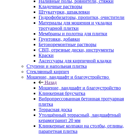
Наливные полы, ровнители, стяжки
Кладочные растворы
Штукатурки, шпаклевки
Гидрофобизаторы, пропитки, очистители
Материалы для мощения и укладки
тротуарной плитки
Мембраны и полотна для плитки
Грунтовки, добавки
Бетоноремонтные растворы
СВП, отрезные диски, инструменты
Краски
Аксессуары для кирпичной кладки
Ступени и напольная плитка
Cтеклянный кирпич
Мощение, ландшафт и благоустройство
Назад
Мощение, ландшафт и благоустройство
Клинкерная брусчатка
Вибропрессованная бетонная тротуарная
плитка
Террасная доска
Утолщённый террасный, ландшафтный
керамогранит 20 мм
Клинкерные колпаки на столбы, отливы,
парапетная плитка