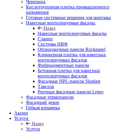
Черепица
Кислотоупорная плитка промышленного
назначения
Готовые системные решения для монтажа
Навесные вентилируемые фасады
Назад
Навесные вентилируемые фасады
Сланец
Системы НВФ
Облицовочные панели Rockpanel
Клинкерная плитка для навесных
вентилируемых фасадов
Фиброцементные панели
Бетонная плитка для навесных
вентилируемых фасадов
Фасадные HPL-панели Sloplast
Тавелла
Реечные фасадные панели Legro
Фасадные термопанели
Фасадный декор
Гибкая керамика
Акции
Услуги
Назад
Услуги