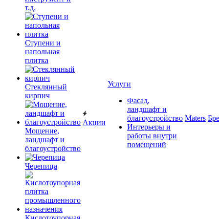
т.д.
Ступени и
напольная
плитка
Услуги
Cтеклянный
кирпич
Фасад,
ландшафт и
благоустройство
Maters
Бр
Акции
Интерьеры и
Мощение,
работы внутри
ландшафт и
помещений
благоустройство
Черепица
Кислотоупорная