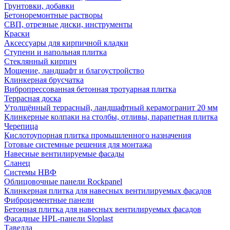
Грунтовки, добавки
Бетоноремонтные растворы
СВП, отрезные диски, инструменты
Краски
Аксессуары для кирпичной кладки
Ступени и напольная плитка
Cтеклянный кирпич
Мощение, ландшафт и благоустройство
Клинкерная брусчатка
Вибропрессованная бетонная тротуарная плитка
Террасная доска
Утолщённый террасный, ландшафтный керамогранит 20 мм
Клинкерные колпаки на столбы, отливы, парапетная плитка
Черепица
Кислотоупорная плитка промышленного назначения
Готовые системные решения для монтажа
Навесные вентилируемые фасады
Сланец
Системы НВФ
Облицовочные панели Rockpanel
Клинкерная плитка для навесных вентилируемых фасадов
Фиброцементные панели
Бетонная плитка для навесных вентилируемых фасадов
Фасадные HPL-панели Sloplast
Тавелла