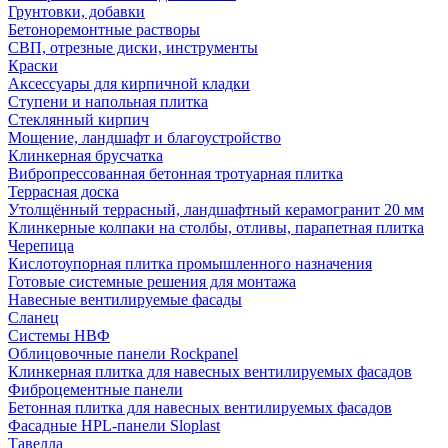
Грунтовки, добавки
Бетоноремонтные растворы
СВП, отрезные диски, инструменты
Краски
Аксессуары для кирпичной кладки
Ступени и напольная плитка
Cтеклянный кирпич
Мощение, ландшафт и благоустройство
Клинкерная брусчатка
Вибропрессованная бетонная тротуарная плитка
Террасная доска
Утолщённый террасный, ландшафтный керамогранит 20 мм
Клинкерные колпаки на столбы, отливы, парапетная плитка
Черепица
Кислотоупорная плитка промышленного назначения
Готовые системные решения для монтажа
Навесные вентилируемые фасады
Сланец
Системы НВФ
Облицовочные панели Rockpanel
Клинкерная плитка для навесных вентилируемых фасадов
Фиброцементные панели
Бетонная плитка для навесных вентилируемых фасадов
Фасадные HPL-панели Sloplast
Тавелла