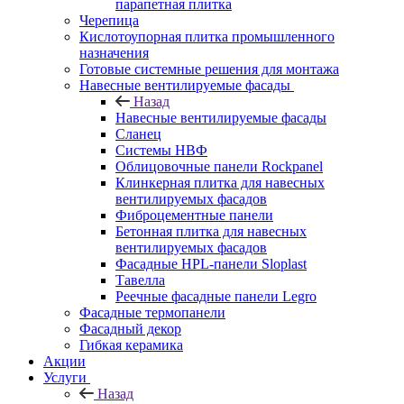
парапетная плитка
Черепица
Кислотоупорная плитка промышленного
назначения
Готовые системные решения для монтажа
Навесные вентилируемые фасады
Назад
Навесные вентилируемые фасады
Сланец
Системы НВФ
Облицовочные панели Rockpanel
Клинкерная плитка для навесных
вентилируемых фасадов
Фиброцементные панели
Бетонная плитка для навесных
вентилируемых фасадов
Фасадные HPL-панели Sloplast
Тавелла
Реечные фасадные панели Legro
Фасадные термопанели
Фасадный декор
Гибкая керамика
Акции
Услуги
Назад