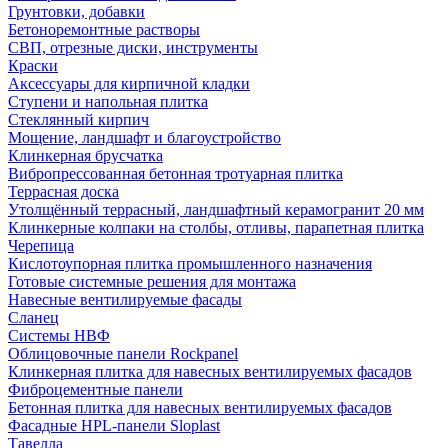
Грунтовки, добавки
Бетоноремонтные растворы
СВП, отрезные диски, инструменты
Краски
Аксессуары для кирпичной кладки
Ступени и напольная плитка
Cтеклянный кирпич
Мощение, ландшафт и благоустройство
Клинкерная брусчатка
Вибропрессованная бетонная тротуарная плитка
Террасная доска
Утолщённый террасный, ландшафтный керамогранит 20 мм
Клинкерные колпаки на столбы, отливы, парапетная плитка
Черепица
Кислотоупорная плитка промышленного назначения
Готовые системные решения для монтажа
Навесные вентилируемые фасады
Сланец
Системы НВФ
Облицовочные панели Rockpanel
Клинкерная плитка для навесных вентилируемых фасадов
Фиброцементные панели
Бетонная плитка для навесных вентилируемых фасадов
Фасадные HPL-панели Sloplast
Тавелла