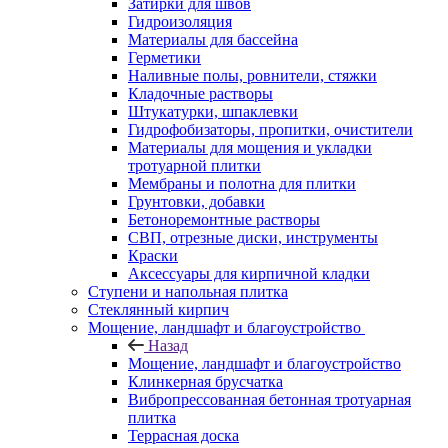
Затирки для швов
Гидроизоляция
Материалы для бассейна
Герметики
Наливные полы, ровнители, стяжки
Кладочные растворы
Штукатурки, шпаклевки
Гидрофобизаторы, пропитки, очистители
Материалы для мощения и укладки
тротуарной плитки
Мембраны и полотна для плитки
Грунтовки, добавки
Бетоноремонтные растворы
СВП, отрезные диски, инструменты
Краски
Аксессуары для кирпичной кладки
Ступени и напольная плитка
Cтеклянный кирпич
Мощение, ландшафт и благоустройство
Назад
Мощение, ландшафт и благоустройство
Клинкерная брусчатка
Вибропрессованная бетонная тротуарная
плитка
Террасная доска