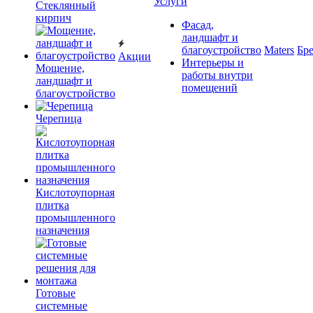
Услуги
Cтеклянный
кирпич
Фасад,
ландшафт и
благоустройство
Maters
Бр
Акции
Интерьеры и
Мощение,
работы внутри
ландшафт и
помещений
благоустройство
Черепица
Кислотоупорная
плитка
промышленного
назначения
Готовые
системные