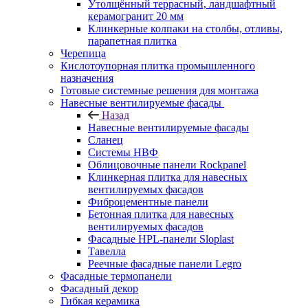
Утолщённый террасный, ландшафтный
керамогранит 20 мм
Клинкерные колпаки на столбы, отливы,
парапетная плитка
Черепица
Кислотоупорная плитка промышленного
назначения
Готовые системные решения для монтажа
Навесные вентилируемые фасады
Назад
Навесные вентилируемые фасады
Сланец
Системы НВФ
Облицовочные панели Rockpanel
Клинкерная плитка для навесных
вентилируемых фасадов
Фиброцементные панели
Бетонная плитка для навесных
вентилируемых фасадов
Фасадные HPL-панели Sloplast
Тавелла
Реечные фасадные панели Legro
Фасадные термопанели
Фасадный декор
Гибкая керамика