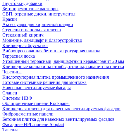
Грунтовки, добавки
Бетоноремонтные растворы
СВП, отрезные диски, инструменты
Краски
Аксессуары для кирпичной кладки
Ступени и напольная плитка
Cтеклянный кирпич
Мощение, ландшафт и благоустройство
Клинкерная брусчатка
Вибропрессованная бетонная тротуарная плитка
Террасная доска
Утолщённый террасный, ландшафтный керамогранит 20 мм
Клинкерные колпаки на столбы, отливы, парапетная плитка
Черепица
Кислотоупорная плитка промышленного назначения
Готовые системные решения для монтажа
Навесные вентилируемые фасады
Сланец
Системы НВФ
Облицовочные панели Rockpanel
Клинкерная плитка для навесных вентилируемых фасадов
Фиброцементные панели
Бетонная плитка для навесных вентилируемых фасадов
Фасадные HPL-панели Sloplast
Тавелла