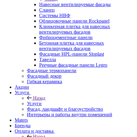
Навесные вентилируемые фасады
Сланец
Системы НВФ
Облицовочные панели Rockpanel
Клинкерная плитка для навесных
вентилируемых фасадов
Фиброцементные панели
Бетонная плитка для навесных
вентилируемых фасадов
Фасадные HPL-панели Sloplast
Тавелла
Реечные фасадные панели Legro
Фасадные термопанели
Фасадный декор
Гибкая керамика
Акции
Услуги
Назад
Услуги
Фасад, ландшафт и благоустройство
Интерьеры и работы внутри помещений
Maters
Бренды
Оплата и доставка
Назад