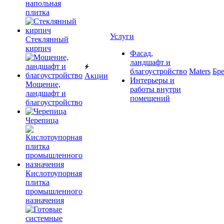
напольная
плитка
Услуги
Cтеклянный
кирпич
Фасад,
ландшафт и
благоустройство
Maters
Бр
Акции
Интерьеры и
Мощение,
работы внутри
ландшафт и
помещений
благоустройство
Черепица
Кислотоупорная
плитка
промышленного
назначения