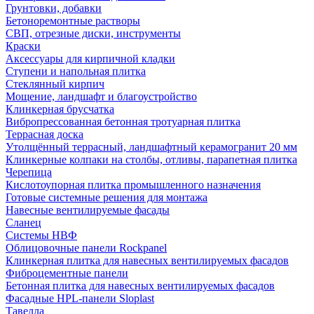
Грунтовки, добавки
Бетоноремонтные растворы
СВП, отрезные диски, инструменты
Краски
Аксессуары для кирпичной кладки
Ступени и напольная плитка
Cтеклянный кирпич
Мощение, ландшафт и благоустройство
Клинкерная брусчатка
Вибропрессованная бетонная тротуарная плитка
Террасная доска
Утолщённый террасный, ландшафтный керамогранит 20 мм
Клинкерные колпаки на столбы, отливы, парапетная плитка
Черепица
Кислотоупорная плитка промышленного назначения
Готовые системные решения для монтажа
Навесные вентилируемые фасады
Сланец
Системы НВФ
Облицовочные панели Rockpanel
Клинкерная плитка для навесных вентилируемых фасадов
Фиброцементные панели
Бетонная плитка для навесных вентилируемых фасадов
Фасадные HPL-панели Sloplast
Тавелла