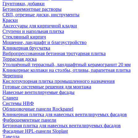
Грунтовки, добавки
Бетоноремонтные растворы
СВП, отрезные диски, инструменты
Краски
Аксессуары для кирпичной кладки
Ступени и напольная плитка
Cтеклянный кирпич
Мощение, ландшафт и благоустройство
Клинкерная брусчатка
Вибропрессованная бетонная тротуарная плитка
Террасная доска
Утолщённый террасный, ландшафтный керамогранит 20 мм
Клинкерные колпаки на столбы, отливы, парапетная плитка
Черепица
Кислотоупорная плитка промышленного назначения
Готовые системные решения для монтажа
Навесные вентилируемые фасады
Сланец
Системы НВФ
Облицовочные панели Rockpanel
Клинкерная плитка для навесных вентилируемых фасадов
Фиброцементные панели
Бетонная плитка для навесных вентилируемых фасадов
Фасадные HPL-панели Sloplast
Тавелла