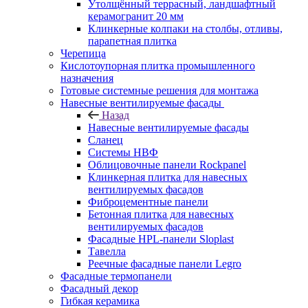
Утолщённый террасный, ландшафтный
керамогранит 20 мм
Клинкерные колпаки на столбы, отливы,
парапетная плитка
Черепица
Кислотоупорная плитка промышленного
назначения
Готовые системные решения для монтажа
Навесные вентилируемые фасады
Назад
Навесные вентилируемые фасады
Сланец
Системы НВФ
Облицовочные панели Rockpanel
Клинкерная плитка для навесных
вентилируемых фасадов
Фиброцементные панели
Бетонная плитка для навесных
вентилируемых фасадов
Фасадные HPL-панели Sloplast
Тавелла
Реечные фасадные панели Legro
Фасадные термопанели
Фасадный декор
Гибкая керамика