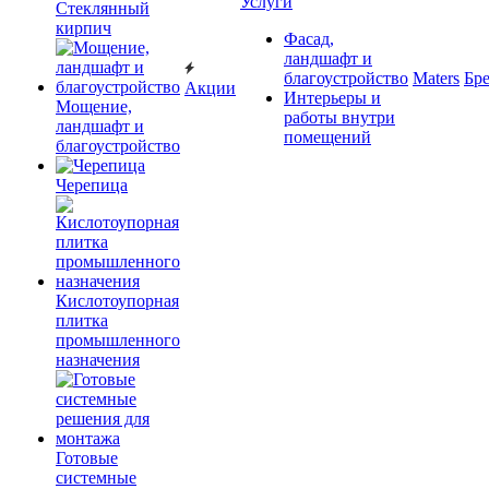
Услуги
Cтеклянный
кирпич
Фасад,
ландшафт и
благоустройство
Maters
Бр
Акции
Интерьеры и
Мощение,
работы внутри
ландшафт и
помещений
благоустройство
Черепица
Кислотоупорная
плитка
промышленного
назначения
Готовые
системные