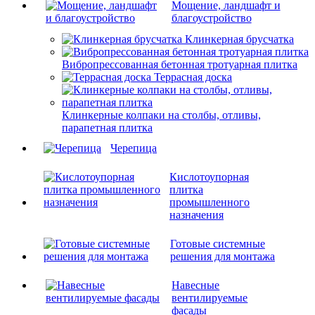
Мощение, ландшафт и
благоустройство
Клинкерная брусчатка
Вибропрессованная бетонная тротуарная плитка
Террасная доска
Клинкерные колпаки на столбы, отливы,
парапетная плитка
Черепица
Кислотоупорная
плитка
промышленного
назначения
Готовые системные
решения для монтажа
Навесные
вентилируемые
фасады