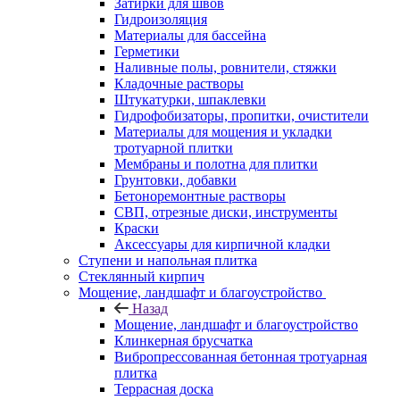
Затирки для швов
Гидроизоляция
Материалы для бассейна
Герметики
Наливные полы, ровнители, стяжки
Кладочные растворы
Штукатурки, шпаклевки
Гидрофобизаторы, пропитки, очистители
Материалы для мощения и укладки
тротуарной плитки
Мембраны и полотна для плитки
Грунтовки, добавки
Бетоноремонтные растворы
СВП, отрезные диски, инструменты
Краски
Аксессуары для кирпичной кладки
Ступени и напольная плитка
Cтеклянный кирпич
Мощение, ландшафт и благоустройство
Назад
Мощение, ландшафт и благоустройство
Клинкерная брусчатка
Вибропрессованная бетонная тротуарная
плитка
Террасная доска