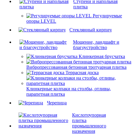
Ступени и напольная
плитка
Регулируемые
опоры LEVEL
Cтеклянный кирпич
Мощение, ландшафт и
благоустройство
Клинкерная брусчатка
Вибропрессованная бетонная тротуарная плитка
Террасная доска
Клинкерные колпаки на столбы, отливы,
парапетная плитка
Черепица
Кислотоупорная
плитка
промышленного
назначения