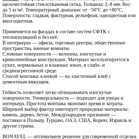
щелочестойкая стеклотканевая сетка. Толщина: 2–8 мм. Вес:
до 5 кг/м². Температурный диапазон: от −50°С до +80°С.
Поверхность: гладкая, фактурная, рельефная; одноцветная или
многоцветная.
Применяется на фасадах в составе систем СФТК с
теплоизоляцией и без неё.
В интерьерах — офисы, торговые центры, общественные
пространства, ванные комнаты.
Сложные поверхности — колонны, изогнутые и
криволинейные конструкции. Материал эксплуатируется в
сухих, нормальных и влажных зонах, в слабо- и
среднеагрессивной среде.
Способ монтажа: клеевой — на эластичный клей с
цементным вяжущим.
Гибкость позволяет легко облицовывать изогнутые
поверхности. Универсальность — подходит для улицы и
интерьера. Простота монтажа экономит время и затраты.
Широкий выбор фактур имитирует природные материалы:
камень, дерево, бетон. Международное признание —
поставки в Польшу, Турцию, ОАЭ, США, Корею, Израиль и
другие страны.
BONAVEL — оптимальное решение для современной отделки