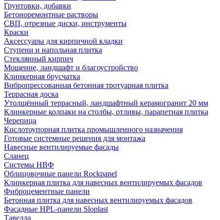
Грунтовки, добавки
Бетоноремонтные растворы
СВП, отрезные диски, инструменты
Краски
Аксессуары для кирпичной кладки
Ступени и напольная плитка
Cтеклянный кирпич
Мощение, ландшафт и благоустройство
Клинкерная брусчатка
Вибропрессованная бетонная тротуарная плитка
Террасная доска
Утолщённый террасный, ландшафтный керамогранит 20 мм
Клинкерные колпаки на столбы, отливы, парапетная плитка
Черепица
Кислотоупорная плитка промышленного назначения
Готовые системные решения для монтажа
Навесные вентилируемые фасады
Сланец
Системы НВФ
Облицовочные панели Rockpanel
Клинкерная плитка для навесных вентилируемых фасадов
Фиброцементные панели
Бетонная плитка для навесных вентилируемых фасадов
Фасадные HPL-панели Sloplast
Тавелла