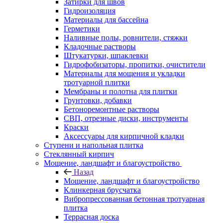
Затирки для швов
Гидроизоляция
Материалы для бассейна
Герметики
Наливные полы, ровнители, стяжки
Кладочные растворы
Штукатурки, шпаклевки
Гидрофобизаторы, пропитки, очистители
Материалы для мощения и укладки
тротуарной плитки
Мембраны и полотна для плитки
Грунтовки, добавки
Бетоноремонтные растворы
СВП, отрезные диски, инструменты
Краски
Аксессуары для кирпичной кладки
Ступени и напольная плитка
Cтеклянный кирпич
Мощение, ландшафт и благоустройство
Назад
Мощение, ландшафт и благоустройство
Клинкерная брусчатка
Вибропрессованная бетонная тротуарная
плитка
Террасная доска