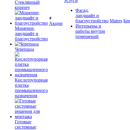
Услуги
Cтеклянный
кирпич
Фасад,
ландшафт и
благоустройство
Maters
Бр
Акции
Интерьеры и
Мощение,
работы внутри
ландшафт и
помещений
благоустройство
Черепица
Кислотоупорная
плитка
промышленного
назначения
Готовые
системные