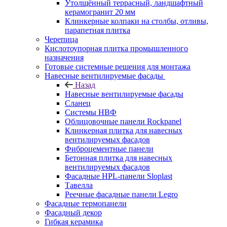
Утолщённый террасный, ландшафтный
керамогранит 20 мм
Клинкерные колпаки на столбы, отливы,
парапетная плитка
Черепица
Кислотоупорная плитка промышленного
назначения
Готовые системные решения для монтажа
Навесные вентилируемые фасады
Назад
Навесные вентилируемые фасады
Сланец
Системы НВФ
Облицовочные панели Rockpanel
Клинкерная плитка для навесных
вентилируемых фасадов
Фиброцементные панели
Бетонная плитка для навесных
вентилируемых фасадов
Фасадные HPL-панели Sloplast
Тавелла
Реечные фасадные панели Legro
Фасадные термопанели
Фасадный декор
Гибкая керамика