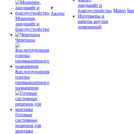
ландшафт и
благоустройство
Maters
Бр
Акции
Интерьеры и
Мощение,
работы внутри
ландшафт и
помещений
благоустройство
Черепица
Кислотоупорная
плитка
промышленного
назначения
Готовые
системные
решения для
монтажа