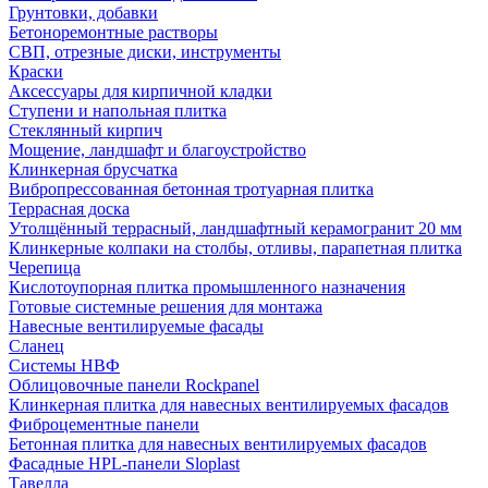
Грунтовки, добавки
Бетоноремонтные растворы
СВП, отрезные диски, инструменты
Краски
Аксессуары для кирпичной кладки
Ступени и напольная плитка
Cтеклянный кирпич
Мощение, ландшафт и благоустройство
Клинкерная брусчатка
Вибропрессованная бетонная тротуарная плитка
Террасная доска
Утолщённый террасный, ландшафтный керамогранит 20 мм
Клинкерные колпаки на столбы, отливы, парапетная плитка
Черепица
Кислотоупорная плитка промышленного назначения
Готовые системные решения для монтажа
Навесные вентилируемые фасады
Сланец
Системы НВФ
Облицовочные панели Rockpanel
Клинкерная плитка для навесных вентилируемых фасадов
Фиброцементные панели
Бетонная плитка для навесных вентилируемых фасадов
Фасадные HPL-панели Sloplast
Тавелла