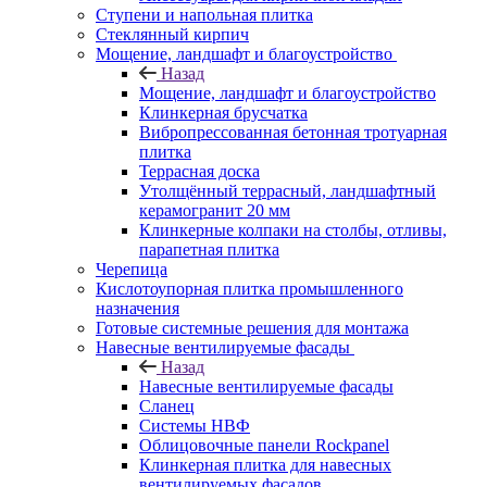
Ступени и напольная плитка
Cтеклянный кирпич
Мощение, ландшафт и благоустройство
Назад
Мощение, ландшафт и благоустройство
Клинкерная брусчатка
Вибропрессованная бетонная тротуарная
плитка
Террасная доска
Утолщённый террасный, ландшафтный
керамогранит 20 мм
Клинкерные колпаки на столбы, отливы,
парапетная плитка
Черепица
Кислотоупорная плитка промышленного
назначения
Готовые системные решения для монтажа
Навесные вентилируемые фасады
Назад
Навесные вентилируемые фасады
Сланец
Системы НВФ
Облицовочные панели Rockpanel
Клинкерная плитка для навесных
вентилируемых фасадов