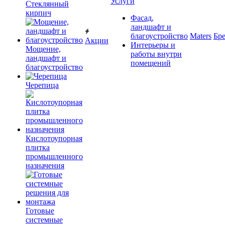
Услуги
Cтеклянный
кирпич
Фасад,
ландшафт и
благоустройство
Maters
Бр
Акции
Интерьеры и
Мощение,
работы внутри
ландшафт и
помещений
благоустройство
Черепица
Кислотоупорная
плитка
промышленного
назначения
Готовые
системные