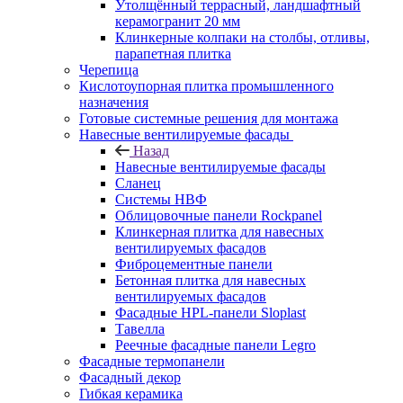
Утолщённый террасный, ландшафтный
керамогранит 20 мм
Клинкерные колпаки на столбы, отливы,
парапетная плитка
Черепица
Кислотоупорная плитка промышленного
назначения
Готовые системные решения для монтажа
Навесные вентилируемые фасады
Назад
Навесные вентилируемые фасады
Сланец
Системы НВФ
Облицовочные панели Rockpanel
Клинкерная плитка для навесных
вентилируемых фасадов
Фиброцементные панели
Бетонная плитка для навесных
вентилируемых фасадов
Фасадные HPL-панели Sloplast
Тавелла
Реечные фасадные панели Legro
Фасадные термопанели
Фасадный декор
Гибкая керамика