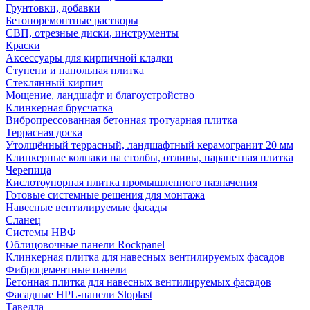
Грунтовки, добавки
Бетоноремонтные растворы
СВП, отрезные диски, инструменты
Краски
Аксессуары для кирпичной кладки
Ступени и напольная плитка
Cтеклянный кирпич
Мощение, ландшафт и благоустройство
Клинкерная брусчатка
Вибропрессованная бетонная тротуарная плитка
Террасная доска
Утолщённый террасный, ландшафтный керамогранит 20 мм
Клинкерные колпаки на столбы, отливы, парапетная плитка
Черепица
Кислотоупорная плитка промышленного назначения
Готовые системные решения для монтажа
Навесные вентилируемые фасады
Сланец
Системы НВФ
Облицовочные панели Rockpanel
Клинкерная плитка для навесных вентилируемых фасадов
Фиброцементные панели
Бетонная плитка для навесных вентилируемых фасадов
Фасадные HPL-панели Sloplast
Тавелла