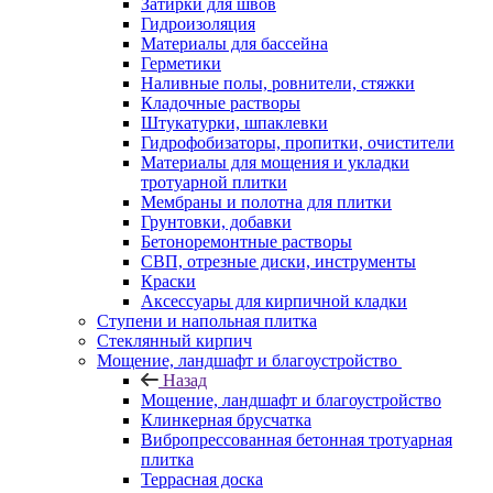
Затирки для швов
Гидроизоляция
Материалы для бассейна
Герметики
Наливные полы, ровнители, стяжки
Кладочные растворы
Штукатурки, шпаклевки
Гидрофобизаторы, пропитки, очистители
Материалы для мощения и укладки
тротуарной плитки
Мембраны и полотна для плитки
Грунтовки, добавки
Бетоноремонтные растворы
СВП, отрезные диски, инструменты
Краски
Аксессуары для кирпичной кладки
Ступени и напольная плитка
Cтеклянный кирпич
Мощение, ландшафт и благоустройство
Назад
Мощение, ландшафт и благоустройство
Клинкерная брусчатка
Вибропрессованная бетонная тротуарная
плитка
Террасная доска