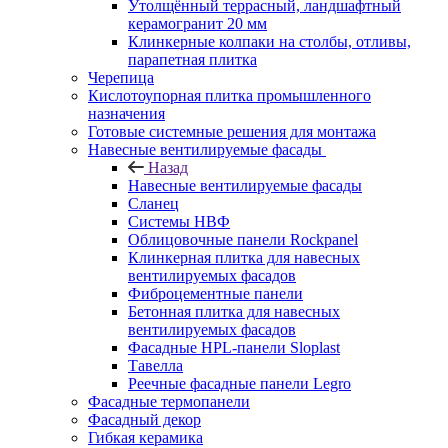
Утолщённый террасный, ландшафтный
керамогранит 20 мм
Клинкерные колпаки на столбы, отливы,
парапетная плитка
Черепица
Кислотоупорная плитка промышленного
назначения
Готовые системные решения для монтажа
Навесные вентилируемые фасады
Назад
Навесные вентилируемые фасады
Сланец
Системы НВФ
Облицовочные панели Rockpanel
Клинкерная плитка для навесных
вентилируемых фасадов
Фиброцементные панели
Бетонная плитка для навесных
вентилируемых фасадов
Фасадные HPL-панели Sloplast
Тавелла
Реечные фасадные панели Legro
Фасадные термопанели
Фасадный декор
Гибкая керамика