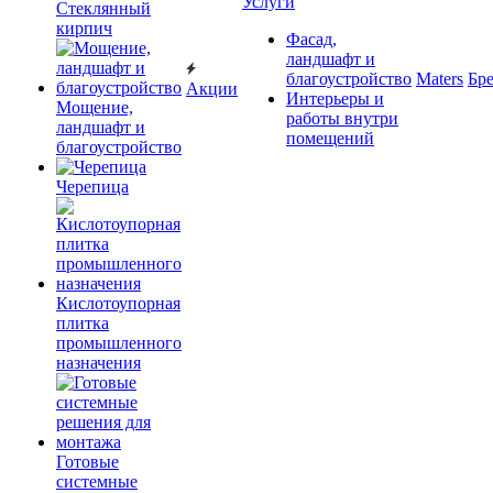
Услуги
Cтеклянный
кирпич
Фасад,
ландшафт и
благоустройство
Maters
Бр
Акции
Интерьеры и
Мощение,
работы внутри
ландшафт и
помещений
благоустройство
Черепица
Кислотоупорная
плитка
промышленного
назначения
Готовые
системные