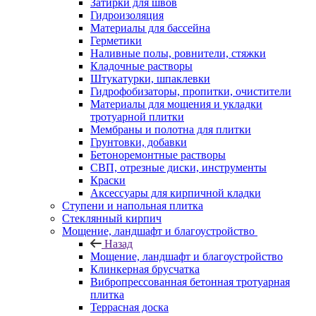
Затирки для швов
Гидроизоляция
Материалы для бассейна
Герметики
Наливные полы, ровнители, стяжки
Кладочные растворы
Штукатурки, шпаклевки
Гидрофобизаторы, пропитки, очистители
Материалы для мощения и укладки
тротуарной плитки
Мембраны и полотна для плитки
Грунтовки, добавки
Бетоноремонтные растворы
СВП, отрезные диски, инструменты
Краски
Аксессуары для кирпичной кладки
Ступени и напольная плитка
Cтеклянный кирпич
Мощение, ландшафт и благоустройство
Назад
Мощение, ландшафт и благоустройство
Клинкерная брусчатка
Вибропрессованная бетонная тротуарная
плитка
Террасная доска