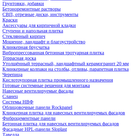
Грунтовки, добавки
Бетоноремонтные растворы
СВП, отрезные диски, инструменты
Краски
Аксессуары для кирпичной кладки
Ступени и напольная плитка
Cтеклянный кирпич
Мощение, ландшафт и благоустройство
Клинкерная брусчатка
Вибропрессованная бетонная тротуарная плитка
Террасная доска
Утолщённый террасный, ландшафтный керамогранит 20 мм
Клинкерные колпаки на столбы, отливы, парапетная плитка
Черепица
Кислотоупорная плитка промышленного назначения
Готовые системные решения для монтажа
Навесные вентилируемые фасады
Сланец
Системы НВФ
Облицовочные панели Rockpanel
Клинкерная плитка для навесных вентилируемых фасадов
Фиброцементные панели
Бетонная плитка для навесных вентилируемых фасадов
Фасадные HPL-панели Sloplast
Тавелла