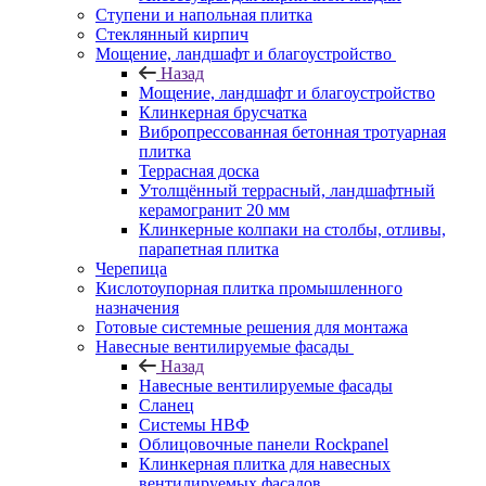
Ступени и напольная плитка
Cтеклянный кирпич
Мощение, ландшафт и благоустройство
Назад
Мощение, ландшафт и благоустройство
Клинкерная брусчатка
Вибропрессованная бетонная тротуарная
плитка
Террасная доска
Утолщённый террасный, ландшафтный
керамогранит 20 мм
Клинкерные колпаки на столбы, отливы,
парапетная плитка
Черепица
Кислотоупорная плитка промышленного
назначения
Готовые системные решения для монтажа
Навесные вентилируемые фасады
Назад
Навесные вентилируемые фасады
Сланец
Системы НВФ
Облицовочные панели Rockpanel
Клинкерная плитка для навесных
вентилируемых фасадов