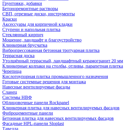
Грунтовки, добавки
Бетоноремонтные растворы
СВП, отрезные диски, инструменты
Краски
Аксессуары для кирпичной кладки
Ступени и напольная плитка
Cтеклянный кирпич
Мощение, ландшафт и благоустройство
Клинкерная брусчатка
Вибропрессованная бетонная тротуарная плитка
Террасная доска
Утолщённый террасный, ландшафтный керамогранит 20 мм
Клинкерные колпаки на столбы, отливы, парапетная плитка
Черепица
Кислотоупорная плитка промышленного назначения
Готовые системные решения для монтажа
Навесные вентилируемые фасады
Сланец
Системы НВФ
Облицовочные панели Rockpanel
Клинкерная плитка для навесных вентилируемых фасадов
Фиброцементные панели
Бетонная плитка для навесных вентилируемых фасадов
Фасадные HPL-панели Sloplast
Тавелла