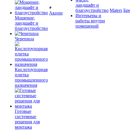
ландшафт и
благоустройство
Maters
Бр
Акции
Интерьеры и
Мощение,
работы внутри
ландшафт и
помещений
благоустройство
Черепица
Кислотоупорная
плитка
промышленного
назначения
Готовые
системные
решения для
монтажа