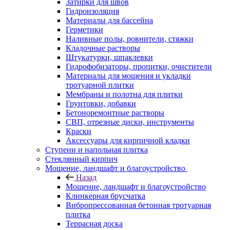
Затирки для швов
Гидроизоляция
Материалы для бассейна
Герметики
Наливные полы, ровнители, стяжки
Кладочные растворы
Штукатурки, шпаклевки
Гидрофобизаторы, пропитки, очистители
Материалы для мощения и укладки
тротуарной плитки
Мембраны и полотна для плитки
Грунтовки, добавки
Бетоноремонтные растворы
СВП, отрезные диски, инструменты
Краски
Аксессуары для кирпичной кладки
Ступени и напольная плитка
Cтеклянный кирпич
Мощение, ландшафт и благоустройство
Назад
Мощение, ландшафт и благоустройство
Клинкерная брусчатка
Вибропрессованная бетонная тротуарная
плитка
Террасная доска