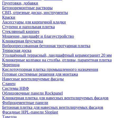
Грунтовки, добавки
Бетоноремонтные растворы
СВП, отрезные диски, инструменты
Краски
Аксессуары для кирпичной кладки
Ступени и напольная плитка
Cтеклянный кирпич
Мощение, ландшафт и благоустройство
Клинкерная брусчатка
Вибропрессованная бетонная тротуарная плитка
Террасная доска
Утолщённый террасный, ландшафтный керамогранит 20 мм
Клинкерные колпаки на столбы, отливы, парапетная плитка
Черепица
Кислотоупорная плитка промышленного назначения
Готовые системные решения для монтажа
Навесные вентилируемые фасады
Сланец
Системы НВФ
Облицовочные панели Rockpanel
Клинкерная плитка для навесных вентилируемых фасадов
Фиброцементные панели
Бетонная плитка для навесных вентилируемых фасадов
Фасадные HPL-панели Sloplast
Тавелла