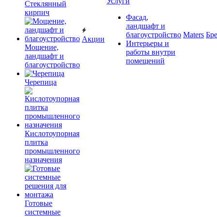
Услуги
Cтеклянный
кирпич
Фасад,
ландшафт и
благоустройство
Maters
Бр
Акции
Интерьеры и
Мощение,
работы внутри
ландшафт и
помещений
благоустройство
Черепица
Кислотоупорная
плитка
промышленного
назначения
Готовые
системные