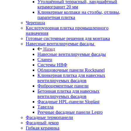
Утолщённый террасный, ландшафтный
керамогранит 20 мм
Клинкерные колпаки на столбы, отливы,
парапетная плитка
Черепица
Кислотоупорная плитка промышленного
назначения
Готовые системные решения для монтажа
Навесные вентилируемые фасады
Назад
Навесные вентилируемые фасады
Сланец
Системы НВФ
Облицовочные панели Rockpanel
Клинкерная плитка для навесных
вентилируемых фасадов
Фиброцементные панели
Бетонная плитка для навесных
вентилируемых фасадов
Фасадные HPL-панели Sloplast
Тавелла
Реечные фасадные панели Legro
Фасадные термопанели
Фасадный декор
Гибкая керамика