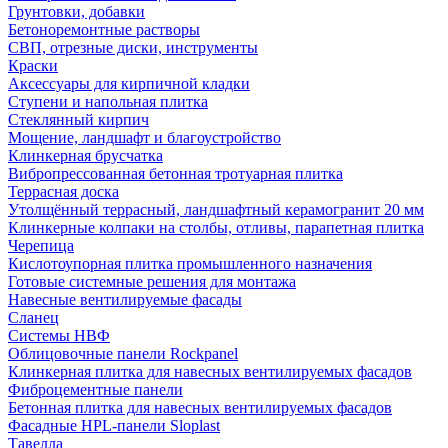
Грунтовки, добавки
Бетоноремонтные растворы
СВП, отрезные диски, инструменты
Краски
Аксессуары для кирпичной кладки
Ступени и напольная плитка
Cтеклянный кирпич
Мощение, ландшафт и благоустройство
Клинкерная брусчатка
Вибропрессованная бетонная тротуарная плитка
Террасная доска
Утолщённый террасный, ландшафтный керамогранит 20 мм
Клинкерные колпаки на столбы, отливы, парапетная плитка
Черепица
Кислотоупорная плитка промышленного назначения
Готовые системные решения для монтажа
Навесные вентилируемые фасады
Сланец
Системы НВФ
Облицовочные панели Rockpanel
Клинкерная плитка для навесных вентилируемых фасадов
Фиброцементные панели
Бетонная плитка для навесных вентилируемых фасадов
Фасадные HPL-панели Sloplast
Тавелла