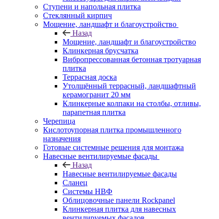
Ступени и напольная плитка
Cтеклянный кирпич
Мощение, ландшафт и благоустройство
Назад
Мощение, ландшафт и благоустройство
Клинкерная брусчатка
Вибропрессованная бетонная тротуарная
плитка
Террасная доска
Утолщённый террасный, ландшафтный
керамогранит 20 мм
Клинкерные колпаки на столбы, отливы,
парапетная плитка
Черепица
Кислотоупорная плитка промышленного
назначения
Готовые системные решения для монтажа
Навесные вентилируемые фасады
Назад
Навесные вентилируемые фасады
Сланец
Системы НВФ
Облицовочные панели Rockpanel
Клинкерная плитка для навесных
вентилируемых фасадов