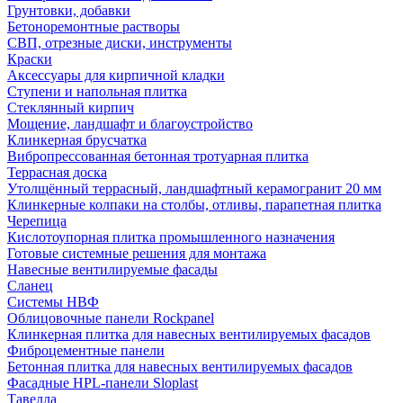
Грунтовки, добавки
Бетоноремонтные растворы
СВП, отрезные диски, инструменты
Краски
Аксессуары для кирпичной кладки
Ступени и напольная плитка
Cтеклянный кирпич
Мощение, ландшафт и благоустройство
Клинкерная брусчатка
Вибропрессованная бетонная тротуарная плитка
Террасная доска
Утолщённый террасный, ландшафтный керамогранит 20 мм
Клинкерные колпаки на столбы, отливы, парапетная плитка
Черепица
Кислотоупорная плитка промышленного назначения
Готовые системные решения для монтажа
Навесные вентилируемые фасады
Сланец
Системы НВФ
Облицовочные панели Rockpanel
Клинкерная плитка для навесных вентилируемых фасадов
Фиброцементные панели
Бетонная плитка для навесных вентилируемых фасадов
Фасадные HPL-панели Sloplast
Тавелла