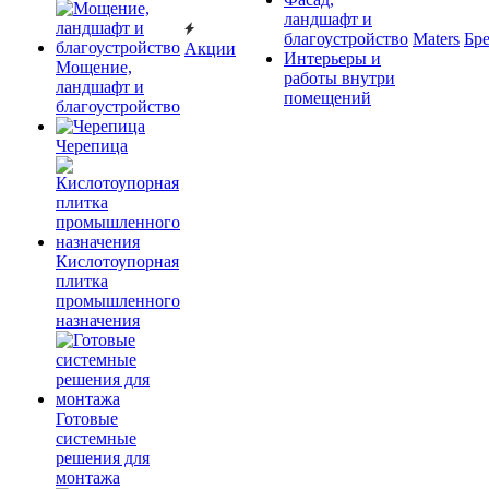
ландшафт и
благоустройство
Maters
Бр
Акции
Интерьеры и
Мощение,
работы внутри
ландшафт и
помещений
благоустройство
Черепица
Кислотоупорная
плитка
промышленного
назначения
Готовые
системные
решения для
монтажа