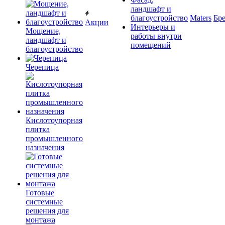
ландшафт и
благоустройство
Maters
Бр
Акции
Интерьеры и
Мощение,
работы внутри
ландшафт и
помещений
благоустройство
Черепица
Кислотоупорная
плитка
промышленного
назначения
Готовые
системные
решения для
монтажа