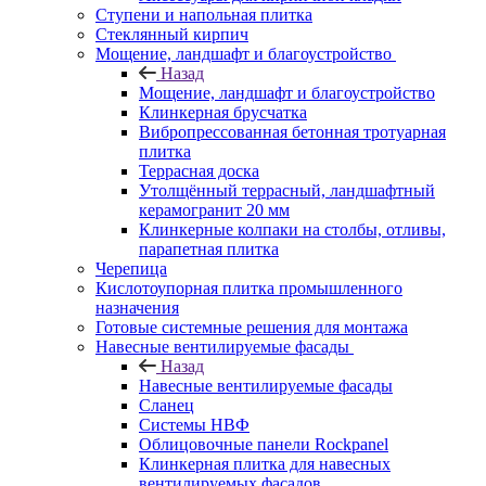
Ступени и напольная плитка
Cтеклянный кирпич
Мощение, ландшафт и благоустройство
Назад
Мощение, ландшафт и благоустройство
Клинкерная брусчатка
Вибропрессованная бетонная тротуарная
плитка
Террасная доска
Утолщённый террасный, ландшафтный
керамогранит 20 мм
Клинкерные колпаки на столбы, отливы,
парапетная плитка
Черепица
Кислотоупорная плитка промышленного
назначения
Готовые системные решения для монтажа
Навесные вентилируемые фасады
Назад
Навесные вентилируемые фасады
Сланец
Системы НВФ
Облицовочные панели Rockpanel
Клинкерная плитка для навесных
вентилируемых фасадов