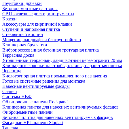
Грунтовки, добавки
Бетоноремонтные растворы
СВП, отрезные диски, инструменты
Краски
Аксессуары для кирпичной кладки
Ступени и напольная плитка
Cтеклянный кирпич
Мощение, ландшафт и благоустройство
Клинкерная брусчатка
Вибропрессованная бетонная тротуарная плитка
Террасная доска
Утолщённый террасный, ландшафтный керамогранит 20 мм
Клинкерные колпаки на столбы, отливы, парапетная плитка
Черепица
Кислотоупорная плитка промышленного назначения
Готовые системные решения для монтажа
Навесные вентилируемые фасады
Сланец
Системы НВФ
Облицовочные панели Rockpanel
Клинкерная плитка для навесных вентилируемых фасадов
Фиброцементные панели
Бетонная плитка для навесных вентилируемых фасадов
Фасадные HPL-панели Sloplast
Тавелла