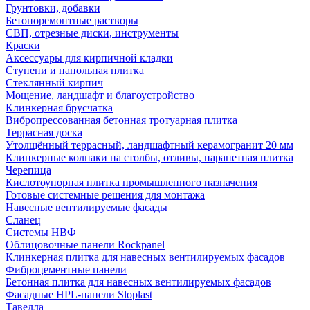
Грунтовки, добавки
Бетоноремонтные растворы
СВП, отрезные диски, инструменты
Краски
Аксессуары для кирпичной кладки
Ступени и напольная плитка
Cтеклянный кирпич
Мощение, ландшафт и благоустройство
Клинкерная брусчатка
Вибропрессованная бетонная тротуарная плитка
Террасная доска
Утолщённый террасный, ландшафтный керамогранит 20 мм
Клинкерные колпаки на столбы, отливы, парапетная плитка
Черепица
Кислотоупорная плитка промышленного назначения
Готовые системные решения для монтажа
Навесные вентилируемые фасады
Сланец
Системы НВФ
Облицовочные панели Rockpanel
Клинкерная плитка для навесных вентилируемых фасадов
Фиброцементные панели
Бетонная плитка для навесных вентилируемых фасадов
Фасадные HPL-панели Sloplast
Тавелла