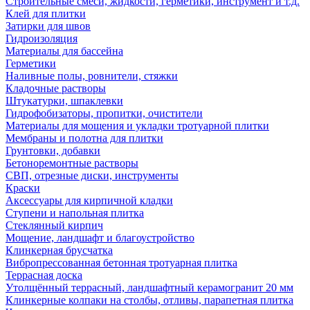
Строительные смеси, жидкости, герметики, инструмент и т.д.
Клей для плитки
Затирки для швов
Гидроизоляция
Материалы для бассейна
Герметики
Наливные полы, ровнители, стяжки
Кладочные растворы
Штукатурки, шпаклевки
Гидрофобизаторы, пропитки, очистители
Материалы для мощения и укладки тротуарной плитки
Мембраны и полотна для плитки
Грунтовки, добавки
Бетоноремонтные растворы
СВП, отрезные диски, инструменты
Краски
Аксессуары для кирпичной кладки
Ступени и напольная плитка
Cтеклянный кирпич
Мощение, ландшафт и благоустройство
Клинкерная брусчатка
Вибропрессованная бетонная тротуарная плитка
Террасная доска
Утолщённый террасный, ландшафтный керамогранит 20 мм
Клинкерные колпаки на столбы, отливы, парапетная плитка