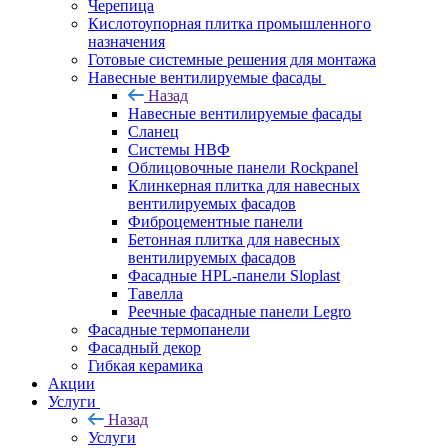
Черепица
Кислотоупорная плитка промышленного
назначения
Готовые системные решения для монтажа
Навесные вентилируемые фасады
Назад
Навесные вентилируемые фасады
Сланец
Системы НВФ
Облицовочные панели Rockpanel
Клинкерная плитка для навесных
вентилируемых фасадов
Фиброцементные панели
Бетонная плитка для навесных
вентилируемых фасадов
Фасадные HPL-панели Sloplast
Тавелла
Реечные фасадные панели Legro
Фасадные термопанели
Фасадный декор
Гибкая керамика
Акции
Услуги
Назад
Услуги