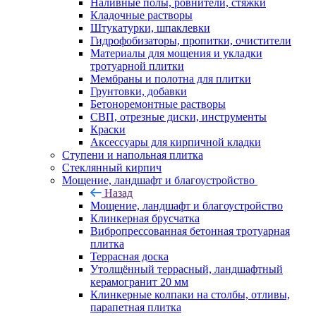
Наливные полы, ровнители, стяжки
Кладочные растворы
Штукатурки, шпаклевки
Гидрофобизаторы, пропитки, очистители
Материалы для мощения и укладки
тротуарной плитки
Мембраны и полотна для плитки
Грунтовки, добавки
Бетоноремонтные растворы
СВП, отрезные диски, инструменты
Краски
Аксессуары для кирпичной кладки
Ступени и напольная плитка
Cтеклянный кирпич
Мощение, ландшафт и благоустройство
Назад
Мощение, ландшафт и благоустройство
Клинкерная брусчатка
Вибропрессованная бетонная тротуарная
плитка
Террасная доска
Утолщённый террасный, ландшафтный
керамогранит 20 мм
Клинкерные колпаки на столбы, отливы,
парапетная плитка