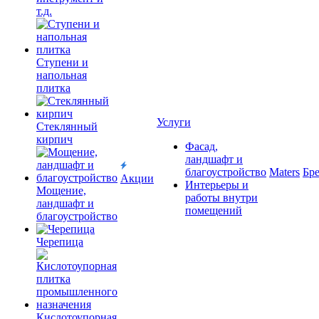
т.д.
Ступени и
напольная
плитка
Услуги
Cтеклянный
кирпич
Фасад,
ландшафт и
благоустройство
Maters
Бр
Акции
Интерьеры и
Мощение,
работы внутри
ландшафт и
помещений
благоустройство
Черепица
Кислотоупорная