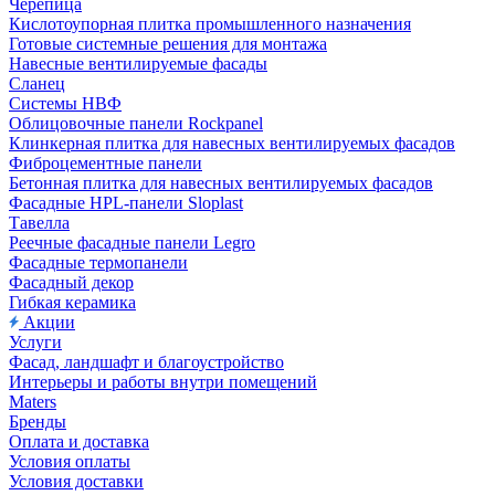
Черепица
Кислотоупорная плитка промышленного назначения
Готовые системные решения для монтажа
Навесные вентилируемые фасады
Сланец
Системы НВФ
Облицовочные панели Rockpanel
Клинкерная плитка для навесных вентилируемых фасадов
Фиброцементные панели
Бетонная плитка для навесных вентилируемых фасадов
Фасадные HPL-панели Sloplast
Тавелла
Реечные фасадные панели Legro
Фасадные термопанели
Фасадный декор
Гибкая керамика
Акции
Услуги
Фасад, ландшафт и благоустройство
Интерьеры и работы внутри помещений
Maters
Бренды
Оплата и доставка
Условия оплаты
Условия доставки