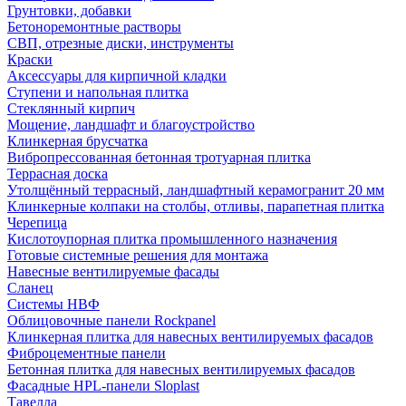
Грунтовки, добавки
Бетоноремонтные растворы
СВП, отрезные диски, инструменты
Краски
Аксессуары для кирпичной кладки
Ступени и напольная плитка
Cтеклянный кирпич
Мощение, ландшафт и благоустройство
Клинкерная брусчатка
Вибропрессованная бетонная тротуарная плитка
Террасная доска
Утолщённый террасный, ландшафтный керамогранит 20 мм
Клинкерные колпаки на столбы, отливы, парапетная плитка
Черепица
Кислотоупорная плитка промышленного назначения
Готовые системные решения для монтажа
Навесные вентилируемые фасады
Сланец
Системы НВФ
Облицовочные панели Rockpanel
Клинкерная плитка для навесных вентилируемых фасадов
Фиброцементные панели
Бетонная плитка для навесных вентилируемых фасадов
Фасадные HPL-панели Sloplast
Тавелла