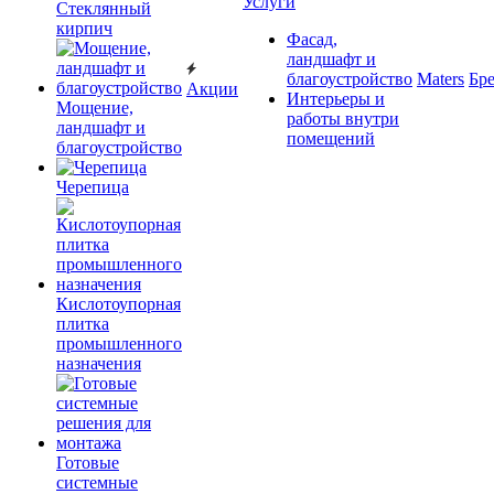
Услуги
Cтеклянный
кирпич
Фасад,
ландшафт и
благоустройство
Maters
Бр
Акции
Интерьеры и
Мощение,
работы внутри
ландшафт и
помещений
благоустройство
Черепица
Кислотоупорная
плитка
промышленного
назначения
Готовые
системные