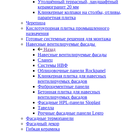
Утолщённый террасный, ландшафтный
керамогранит 20 мм
Клинкерные колпаки на столбы, отливы,
парапетная плитка
Черепица
Кислотоупорная плитка промышленного
назначения
Готовые системные решения для монтажа
Навесные вентилируемые фасады
Назад
Навесные вентилируемые фасады
Сланец
Системы НВФ
Облицовочные панели Rockpanel
Клинкерная плитка для навесных
вентилируемых фасадов
Фиброцементные панели
Бетонная плитка для навесных
вентилируемых фасадов
Фасадные HPL-панели Sloplast
Тавелла
Реечные фасадные панели Legro
Фасадные термопанели
Фасадный декор
Гибкая керамика