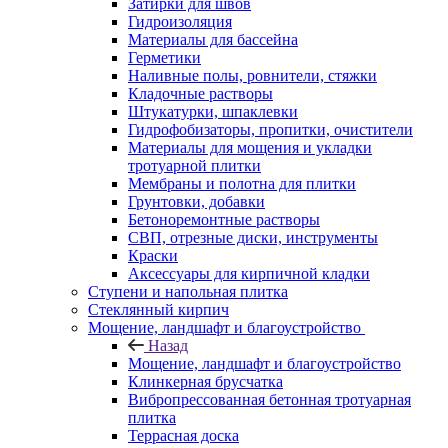
Затирки для швов
Гидроизоляция
Материалы для бассейна
Герметики
Наливные полы, ровнители, стяжки
Кладочные растворы
Штукатурки, шпаклевки
Гидрофобизаторы, пропитки, очистители
Материалы для мощения и укладки
тротуарной плитки
Мембраны и полотна для плитки
Грунтовки, добавки
Бетоноремонтные растворы
СВП, отрезные диски, инструменты
Краски
Аксессуары для кирпичной кладки
Ступени и напольная плитка
Cтеклянный кирпич
Мощение, ландшафт и благоустройство
Назад
Мощение, ландшафт и благоустройство
Клинкерная брусчатка
Вибропрессованная бетонная тротуарная
плитка
Террасная доска