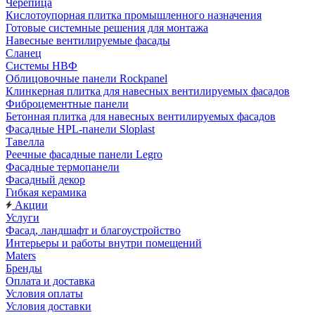
Черепица
Кислотоупорная плитка промышленного назначения
Готовые системные решения для монтажа
Навесные вентилируемые фасады
Сланец
Системы НВФ
Облицовочные панели Rockpanel
Клинкерная плитка для навесных вентилируемых фасадов
Фиброцементные панели
Бетонная плитка для навесных вентилируемых фасадов
Фасадные HPL-панели Sloplast
Тавелла
Реечные фасадные панели Legro
Фасадные термопанели
Фасадный декор
Гибкая керамика
Акции
Услуги
Фасад, ландшафт и благоустройство
Интерьеры и работы внутри помещений
Maters
Бренды
Оплата и доставка
Условия оплаты
Условия доставки