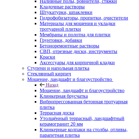
Наливные полы, ровнители, стяжки
Кладочные растворы
Штукатурки, шпаклевки
Гидрофобизаторы, пропитки, очистители
Материалы для мощения и укладки
тротуарной плитки
Мембраны и полотна для плитки
Грунтовки, добавки
Бетоноремонтные растворы
СВП, отрезные диски, инструменты
Краски
Аксессуары для кирпичной кладки
Ступени и напольная плитка
Cтеклянный кирпич
Мощение, ландшафт и благоустройство
Назад
Мощение, ландшафт и благоустройство
Клинкерная брусчатка
Вибропрессованная бетонная тротуарная
плитка
Террасная доска
Утолщённый террасный, ландшафтный
керамогранит 20 мм
Клинкерные колпаки на столбы, отливы,
парапетная плитка