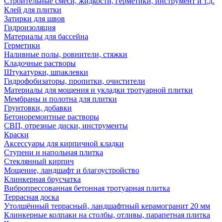
Строительные смеси, жидкости, герметики, инструмент и т.д.
Клей для плитки
Затирки для швов
Гидроизоляция
Материалы для бассейна
Герметики
Наливные полы, ровнители, стяжки
Кладочные растворы
Штукатурки, шпаклевки
Гидрофобизаторы, пропитки, очистители
Материалы для мощения и укладки тротуарной плитки
Мембраны и полотна для плитки
Грунтовки, добавки
Бетоноремонтные растворы
СВП, отрезные диски, инструменты
Краски
Аксессуары для кирпичной кладки
Ступени и напольная плитка
Cтеклянный кирпич
Мощение, ландшафт и благоустройство
Клинкерная брусчатка
Вибропрессованная бетонная тротуарная плитка
Террасная доска
Утолщённый террасный, ландшафтный керамогранит 20 мм
Клинкерные колпаки на столбы, отливы, парапетная плитка