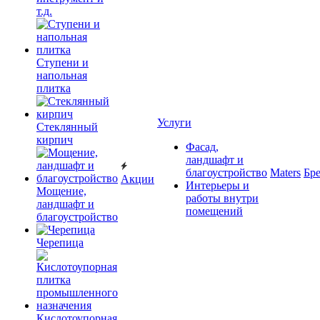
т.д.
Ступени и
напольная
плитка
Услуги
Cтеклянный
кирпич
Фасад,
ландшафт и
благоустройство
Maters
Бр
Акции
Интерьеры и
Мощение,
работы внутри
ландшафт и
помещений
благоустройство
Черепица
Кислотоупорная