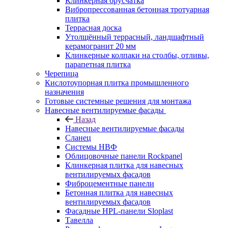
Клинкерная брусчатка
Вибропрессованная бетонная тротуарная
плитка
Террасная доска
Утолщённый террасный, ландшафтный
керамогранит 20 мм
Клинкерные колпаки на столбы, отливы,
парапетная плитка
Черепица
Кислотоупорная плитка промышленного
назначения
Готовые системные решения для монтажа
Навесные вентилируемые фасады
Назад
Навесные вентилируемые фасады
Сланец
Системы НВФ
Облицовочные панели Rockpanel
Клинкерная плитка для навесных
вентилируемых фасадов
Фиброцементные панели
Бетонная плитка для навесных
вентилируемых фасадов
Фасадные HPL-панели Sloplast
Тавелла