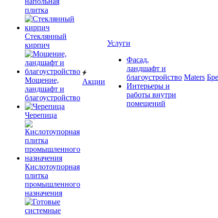
напольная
плитка
Cтеклянный
Услуги
кирпич
Фасад,
ландшафт и
благоустройство
Maters
Бр
Мощение,
Акции
Интерьеры и
ландшафт и
работы внутри
благоустройство
помещений
Черепица
Кислотоупорная
плитка
промышленного
назначения