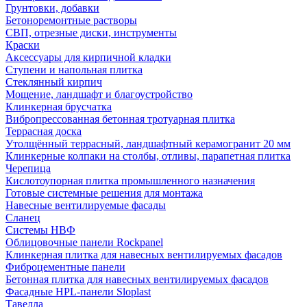
Грунтовки, добавки
Бетоноремонтные растворы
СВП, отрезные диски, инструменты
Краски
Аксессуары для кирпичной кладки
Ступени и напольная плитка
Cтеклянный кирпич
Мощение, ландшафт и благоустройство
Клинкерная брусчатка
Вибропрессованная бетонная тротуарная плитка
Террасная доска
Утолщённый террасный, ландшафтный керамогранит 20 мм
Клинкерные колпаки на столбы, отливы, парапетная плитка
Черепица
Кислотоупорная плитка промышленного назначения
Готовые системные решения для монтажа
Навесные вентилируемые фасады
Сланец
Системы НВФ
Облицовочные панели Rockpanel
Клинкерная плитка для навесных вентилируемых фасадов
Фиброцементные панели
Бетонная плитка для навесных вентилируемых фасадов
Фасадные HPL-панели Sloplast
Тавелла