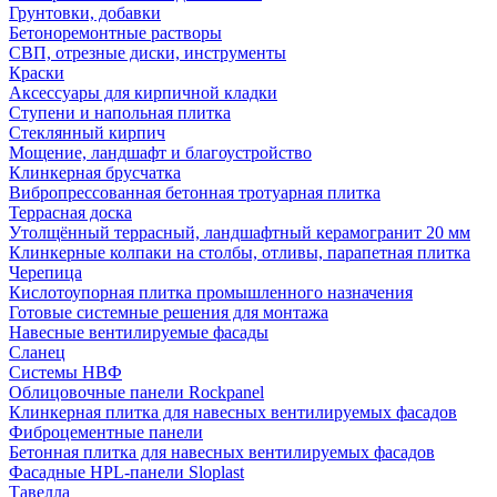
Грунтовки, добавки
Бетоноремонтные растворы
СВП, отрезные диски, инструменты
Краски
Аксессуары для кирпичной кладки
Ступени и напольная плитка
Cтеклянный кирпич
Мощение, ландшафт и благоустройство
Клинкерная брусчатка
Вибропрессованная бетонная тротуарная плитка
Террасная доска
Утолщённый террасный, ландшафтный керамогранит 20 мм
Клинкерные колпаки на столбы, отливы, парапетная плитка
Черепица
Кислотоупорная плитка промышленного назначения
Готовые системные решения для монтажа
Навесные вентилируемые фасады
Сланец
Системы НВФ
Облицовочные панели Rockpanel
Клинкерная плитка для навесных вентилируемых фасадов
Фиброцементные панели
Бетонная плитка для навесных вентилируемых фасадов
Фасадные HPL-панели Sloplast
Тавелла