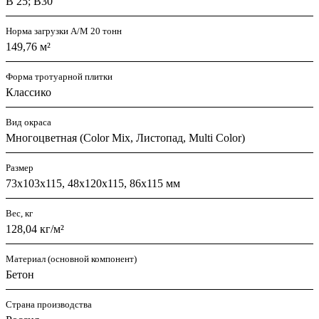
В 25; В30
Норма загрузки А/М 20 тонн
149,76 м²
Форма тротуарной плитки
Классико
Вид окраса
Многоцветная (Color Mix, Листопад, Multi Color)
Размер
73х103х115, 48х120х115, 86х115 мм
Вес, кг
128,04 кг/м²
Материал (основной компонент)
Бетон
Страна производства