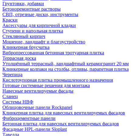
Грунтовки, добавки
Бетоноремонтные растворы
СВП, отрезные диски, инструменты
Краски
Аксессуары для кирпичной кладки
Ступени и напольная плитка
Cтеклянный кирпич
Мощение, ландшафт и благоустройство
Клинкерная брусчатка
Вибропрессованная бетонная тротуарная плитка
Террасная доска
Утолщённый террасный, ландшафтный керамогранит 20 мм
Клинкерные колпаки на столбы, отливы, парапетная плитка
Черепица
Кислотоупорная плитка промышленного назначения
Готовые системные решения для монтажа
Навесные вентилируемые фасады
Сланец
Системы НВФ
Облицовочные панели Rockpanel
Клинкерная плитка для навесных вентилируемых фасадов
Фиброцементные панели
Бетонная плитка для навесных вентилируемых фасадов
Фасадные HPL-панели Sloplast
Тавелла