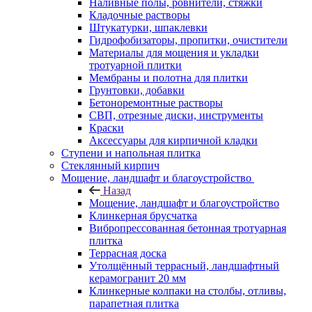
Наливные полы, ровнители, стяжки
Кладочные растворы
Штукатурки, шпаклевки
Гидрофобизаторы, пропитки, очистители
Материалы для мощения и укладки
тротуарной плитки
Мембраны и полотна для плитки
Грунтовки, добавки
Бетоноремонтные растворы
СВП, отрезные диски, инструменты
Краски
Аксессуары для кирпичной кладки
Ступени и напольная плитка
Cтеклянный кирпич
Мощение, ландшафт и благоустройство
Назад
Мощение, ландшафт и благоустройство
Клинкерная брусчатка
Вибропрессованная бетонная тротуарная
плитка
Террасная доска
Утолщённый террасный, ландшафтный
керамогранит 20 мм
Клинкерные колпаки на столбы, отливы,
парапетная плитка