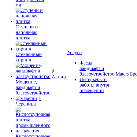
т.д.
Ступени и
напольная
плитка
Услуги
Cтеклянный
кирпич
Фасад,
ландшафт и
благоустройство
Maters
Бр
Акции
Интерьеры и
Мощение,
работы внутри
ландшафт и
помещений
благоустройство
Черепица
Кислотоупорная