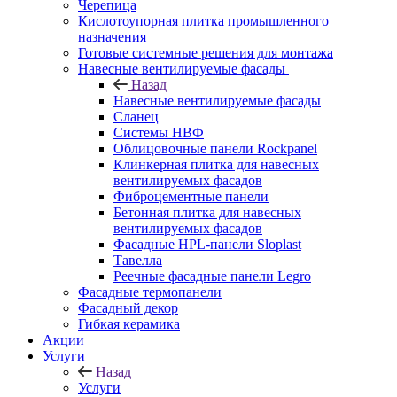
Черепица
Кислотоупорная плитка промышленного
назначения
Готовые системные решения для монтажа
Навесные вентилируемые фасады
Назад
Навесные вентилируемые фасады
Сланец
Системы НВФ
Облицовочные панели Rockpanel
Клинкерная плитка для навесных
вентилируемых фасадов
Фиброцементные панели
Бетонная плитка для навесных
вентилируемых фасадов
Фасадные HPL-панели Sloplast
Тавелла
Реечные фасадные панели Legro
Фасадные термопанели
Фасадный декор
Гибкая керамика
Акции
Услуги
Назад
Услуги