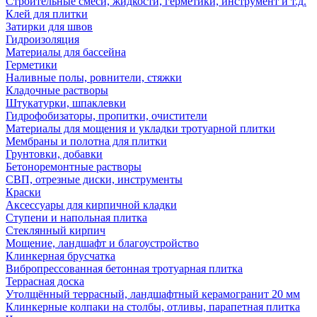
Строительные смеси, жидкости, герметики, инструмент и т.д.
Клей для плитки
Затирки для швов
Гидроизоляция
Материалы для бассейна
Герметики
Наливные полы, ровнители, стяжки
Кладочные растворы
Штукатурки, шпаклевки
Гидрофобизаторы, пропитки, очистители
Материалы для мощения и укладки тротуарной плитки
Мембраны и полотна для плитки
Грунтовки, добавки
Бетоноремонтные растворы
СВП, отрезные диски, инструменты
Краски
Аксессуары для кирпичной кладки
Ступени и напольная плитка
Cтеклянный кирпич
Мощение, ландшафт и благоустройство
Клинкерная брусчатка
Вибропрессованная бетонная тротуарная плитка
Террасная доска
Утолщённый террасный, ландшафтный керамогранит 20 мм
Клинкерные колпаки на столбы, отливы, парапетная плитка