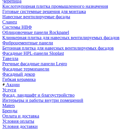
Черепица
Кислотоупорная плитка промышленного назначения
Готовые системные решения для монтажа
Навесные вентилируемые фасады
Сланец
Системы НВФ
Облицовочные панели Rockpanel
Клинкерная плитка для навесных вентилируемых фасадов
Фиброцементные панели
Бетонная плитка для навесных вентилируемых фасадов
Фасадные HPL-панели Sloplast
Тавелла
Реечные фасадные панели Legro
Фасадные термопанели
Фасадный декор
Гибкая керамика
Акции
Услуги
Фасад, ландшафт и благоустройство
Интерьеры и работы внутри помещений
Maters
Бренды
Оплата и доставка
Условия оплаты
Условия доставки