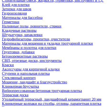
Строительные смеси, жидкости, герметики, инструмент и т.д.
Клей для плитки
Затирки для швов
Гидроизоляция
Материалы для бассейна
Герметики
Наливные полы, ровнители, стяжки
Кладочные растворы
Штукатурки, шпаклевки
Гидрофобизаторы, пропитки, очистители
Материалы для мощения и укладки тротуарной плитки
Мембраны и полотна для плитки
Грунтовки, добавки
Бетоноремонтные растворы
СВП, отрезные диски, инструменты
Краски
Аксессуары для кирпичной кладки
Ступени и напольная плитка
Cтеклянный кирпич
Мощение, ландшафт и благоустройство
Клинкерная брусчатка
Вибропрессованная бетонная тротуарная плитка
Террасная доска
Утолщённый террасный, ландшафтный керамогранит 20 мм
Клинкерные колпаки на столбы, отливы, парапетная плитка