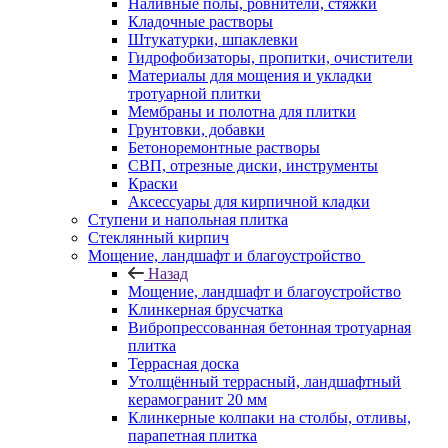
Наливные полы, ровнители, стяжки
Кладочные растворы
Штукатурки, шпаклевки
Гидрофобизаторы, пропитки, очистители
Материалы для мощения и укладки
тротуарной плитки
Мембраны и полотна для плитки
Грунтовки, добавки
Бетоноремонтные растворы
СВП, отрезные диски, инструменты
Краски
Аксессуары для кирпичной кладки
Ступени и напольная плитка
Cтеклянный кирпич
Мощение, ландшафт и благоустройство
Назад
Мощение, ландшафт и благоустройство
Клинкерная брусчатка
Вибропрессованная бетонная тротуарная
плитка
Террасная доска
Утолщённый террасный, ландшафтный
керамогранит 20 мм
Клинкерные колпаки на столбы, отливы,
парапетная плитка