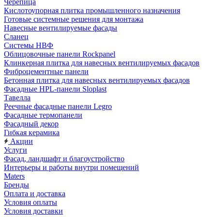
Черепица
Кислотоупорная плитка промышленного назначения
Готовые системные решения для монтажа
Навесные вентилируемые фасады
Сланец
Системы НВФ
Облицовочные панели Rockpanel
Клинкерная плитка для навесных вентилируемых фасадов
Фиброцементные панели
Бетонная плитка для навесных вентилируемых фасадов
Фасадные HPL-панели Sloplast
Тавелла
Реечные фасадные панели Legro
Фасадные термопанели
Фасадный декор
Гибкая керамика
Акции
Услуги
Фасад, ландшафт и благоустройство
Интерьеры и работы внутри помещений
Maters
Бренды
Оплата и доставка
Условия оплаты
Условия доставки