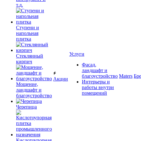
т.д.
Ступени и
напольная
плитка
Услуги
Cтеклянный
кирпич
Фасад,
ландшафт и
благоустройство
Maters
Бр
Акции
Интерьеры и
Мощение,
работы внутри
ландшафт и
помещений
благоустройство
Черепица
Кислотоупорная