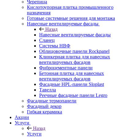
Черепица
Кислотоупорная плитка промышленного
назначения
Готовые системные решения для монтажа
Навесные вентилируемые фасады
Назад
Навесные вентилируемые фасады
Сланец
Системы НВФ
Облицовочные панели Rockpanel
Клинкерная плитка для навесных
вентилируемых фасадов
Фиброцементные панели
Бетонная плитка для навесных
вентилируемых фасадов
Фасадные HPL-панели Sloplast
Тавелла
Реечные фасадные панели Legro
Фасадные термопанели
Фасадный декор
Гибкая керамика
Акции
Услуги
Назад
Услуги