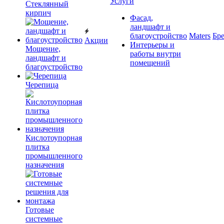
Услуги
Cтеклянный
кирпич
Фасад,
ландшафт и
благоустройство
Maters
Бр
Акции
Интерьеры и
Мощение,
работы внутри
ландшафт и
помещений
благоустройство
Черепица
Кислотоупорная
плитка
промышленного
назначения
Готовые
системные