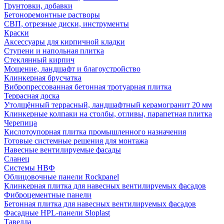
Грунтовки, добавки
Бетоноремонтные растворы
СВП, отрезные диски, инструменты
Краски
Аксессуары для кирпичной кладки
Ступени и напольная плитка
Cтеклянный кирпич
Мощение, ландшафт и благоустройство
Клинкерная брусчатка
Вибропрессованная бетонная тротуарная плитка
Террасная доска
Утолщённый террасный, ландшафтный керамогранит 20 мм
Клинкерные колпаки на столбы, отливы, парапетная плитка
Черепица
Кислотоупорная плитка промышленного назначения
Готовые системные решения для монтажа
Навесные вентилируемые фасады
Сланец
Системы НВФ
Облицовочные панели Rockpanel
Клинкерная плитка для навесных вентилируемых фасадов
Фиброцементные панели
Бетонная плитка для навесных вентилируемых фасадов
Фасадные HPL-панели Sloplast
Тавелла