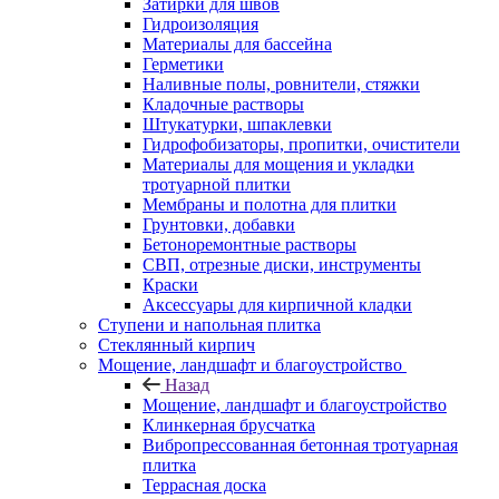
Затирки для швов
Гидроизоляция
Материалы для бассейна
Герметики
Наливные полы, ровнители, стяжки
Кладочные растворы
Штукатурки, шпаклевки
Гидрофобизаторы, пропитки, очистители
Материалы для мощения и укладки
тротуарной плитки
Мембраны и полотна для плитки
Грунтовки, добавки
Бетоноремонтные растворы
СВП, отрезные диски, инструменты
Краски
Аксессуары для кирпичной кладки
Ступени и напольная плитка
Cтеклянный кирпич
Мощение, ландшафт и благоустройство
Назад
Мощение, ландшафт и благоустройство
Клинкерная брусчатка
Вибропрессованная бетонная тротуарная
плитка
Террасная доска