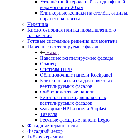
Утолщённый террасный, ландшафтный
керамогранит 20 мм
Клинкерные колпаки на столбы, отливы,
парапетная плитка
Черепица
Кислотоупорная плитка промышленного
назначения
Готовые системные решения для монтажа
Навесные вентилируемые фасады
Назад
Навесные вентилируемые фасады
Сланец
Системы НВФ
Облицовочные панели Rockpanel
Клинкерная плитка для навесных
вентилируемых фасадов
Фиброцементные панели
Бетонная плитка для навесных
вентилируемых фасадов
Фасадные HPL-панели Sloplast
Тавелла
Реечные фасадные панели Legro
Фасадные термопанели
Фасадный декор
Гибкая керамика