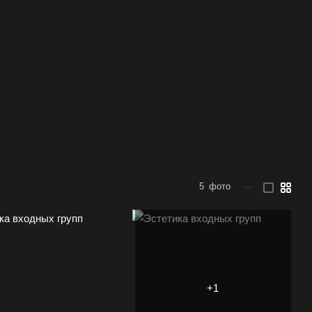
5
фото
—