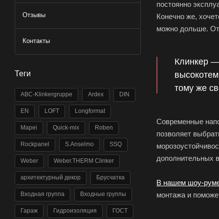
постоянно эксплу
Отзывы
Конечно же, хочет
можно дольше. От
Контакты
Клинкер —
Теги
высокотем
тому же с
ABC-Klinkergruppe
Ardex
DIN
EN
LOFT
Longformat
Современные напо
Mapei
Quick-mix
Roben
позволяет выбрат
Rockpanel
S.Anselmo
SSQ
морозоустойчивост
дополнительных в
Weber
Weber.THERM Clinker
архитектурный декор
Брусчатка
В нашем шоу-рум
монтажа и поможе
Входная группа
Входные группы
Гараж
Гидроизоляция
ГОСТ