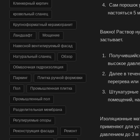
Клинкерный кирпич
Сам порошок
настояться 5 
кровельный сланец
Крупноформатный керамогранит
Важно! Раствор ну
Ландшафт
Мощение
застывает.
Навесной вентилируемый фасад
Получившийся 
Натуральный сланец
Обзор
высокое давле
Обмазочная гидроизоляция
Далее в течен
Паркинг
Плитка ручной формовки
перегрева или
Пол
Промышленная плитка
Штукатурные р
помещений, н
Промышленный пол
Разделительная мембрана
Изоляционные м
Регулируемые опоры
применяют для ус
Реконструкция фасада
Ремонт
давлением до 3 м 