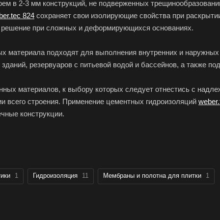
оем в 2-3 мм конструкций, не подверженных трещинообразован
er.tec 824
сохраняет свои изолирующие свойства при раскрытии
 решение при сложных и деформирующихся основаниях.
х материала подходят для выполнения внутренних и наружных 
зданий, резервуаров c питьевой водой и бассейнов, а также по
нных материалов, к выбору которых следует отнестись с надл
ии всего строения. Применение цементных гидроизоляций
weber.
ечные конструкции.
тики
1
Гидроизоляция
11
Мембраны и полотна для плитки
1