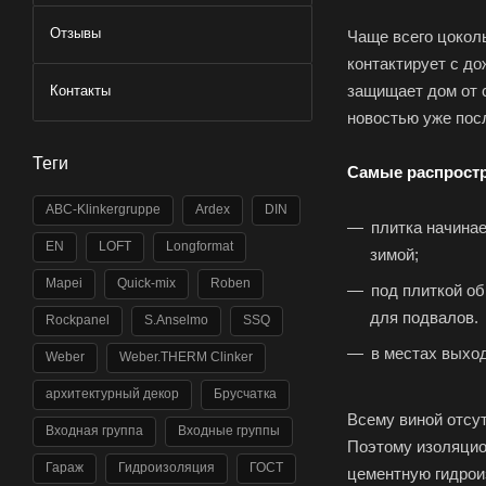
Отзывы
Чаще всего цоколь
контактирует с д
защищает дом от 
Контакты
новостью уже посл
Теги
Самые распрост
ABC-Klinkergruppe
Ardex
DIN
плитка начинае
EN
LOFT
Longformat
зимой;
Mapei
Quick-mix
Roben
под плиткой об
для подвалов.
Rockpanel
S.Anselmo
SSQ
в местах выход
Weber
Weber.THERM Clinker
архитектурный декор
Брусчатка
Всему виной отсут
Входная группа
Входные группы
Поэтому изоляцио
Гараж
Гидроизоляция
ГОСТ
цементную гидро