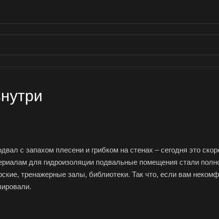
знутри
вал с запахом плесени и грибком на стенах – сегодня это ско
риалам для гидроизоляции подвальные помещения стали полноц
кие, тренажерные залы, библиотеки. Так что, если вам некомф
лировали.