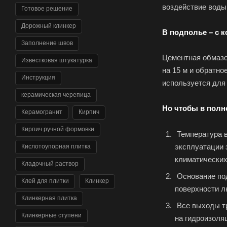
воздействие воды
Готовое решение
Дорожный клинкер
В подполье – с 
Заполнение швов
Цементная обмаз
Известковая штукатурка
на 15 м и обратно
Инструкция
используется для
керамическая черепица
Но чтобы в полн
Керамогранит
Кирпич
Кирпич ручной формовки
Температура в
эксплуатации 
Кислотоупорная плитка
климатических
Кладочный раствор
Основание под
Клей для плитки
Клинкер
поверхности л
Клинкерная плитка
Все выходы тр
Клинкерные ступени
на гидроизоля