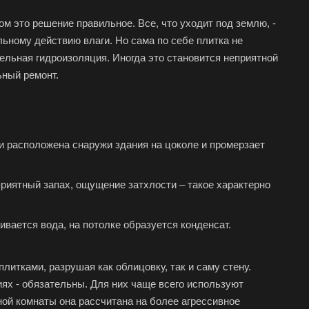
м это решение правильное. Все, что уходит под землю, -
ьному действию влаги. Но сама по себе плитка не
ельная гидроизоляция. Иногда это становится неприятной
ьный ремонт.
ли расположена снаружи здания на цоколе и промерзает
риятный запах, ощущение затхлости – такое характерно
ивается вода, на потолке образуется конденсат.
литками, разрушая как облицовку, так и саму стену.
х - обязательны. Для них чаще всего используют
нной комнаты она рассчитана на более агрессивное