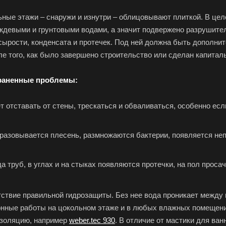
ные этажи – снаружи и изнутри – облицовывают плиткой. В цело
ождевыми и грунтовыми водами, а значит подвержено разрушител
сырости, конденсата и протечек. Под ней должна быть дополнит
е того, как было завершено строительство или сделан капитал
раненные проблемы:
т отставать от стены, трескаться и обваливаться, особенно ес
разовывается плесень, размножаются бактерии, появляется неп
а труб, в углах и на стыках появляются протечки, на пол просач
ствие правильной гидрозащиты. Без нее вода проникает между п
нные работы на цокольном этаже и в любых влажных помещения
изоляцию, например
weber.tec 930
. В отличие от мастики для ва