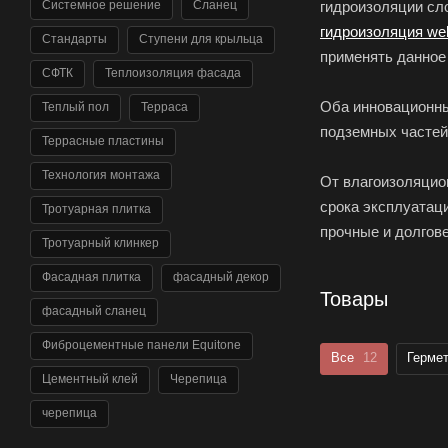
гидроизоляции сл
Системное решение
Сланец
гидроизоляция web
Стандарты
Ступени для крыльца
применять данное
СФТК
Теплоизоляция фасада
Оба инновационны
Теплый пол
Терраса
подземных частей 
Террасные пластины
Технология монтажа
От влагоизоляцио
срока эксплуатац
Тротуарная плитка
прочные и долгов
Тротуарный клинкер
Фасадная плитка
фасадный декор
Товары
фасадный сланец
Фиброцементные панели Equitone
Все
12
Герме
Цементный клей
Черепица
черепица