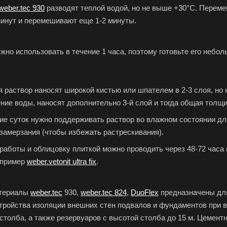
weber.tec 930
разводят теплой водой, но не выше +30°С. Переме
минут и перемешивают еще 1-2 минуты.
жно использовать в течение 1 часа, поэтому готовьте его небо
раствор наносят широкой кистью или шпателем в 2-3 слоя, но н
ние воды, наносят дополнительно 3-й слой и тогда общая толщи
ие суток нужно поддерживать раствор во влажном состоянии для
 замерзания (чтобы избежать растрескивания).
аботы и облицовку плиткой можно проводить через 48-72 часа (
апример
weber.vetonit ultra fix
.
атериалы
weber.tec
930,
weber.tec 824
,
DuoFlex
предназначены для
тройства изоляции внешних стен подвалов и фундаментов при в
столба, а также резервуаров с высотой столба до 15 м. Цемент