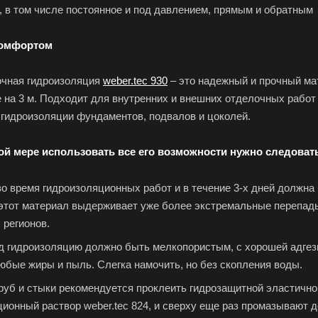
, в том числе постоянное и под давлением, прямым и обратным
комфортом
очная гидроизоляция
weber.tec 930
– это надежный и прочный ма
е на 3 м. Подходит для внутренних и внешних отделочных работ
 гидроизоляции фундаментов, подвалов и цоколей.
ой мере использовать все его возможности нужно следоват
о время гидроизоляционных работ и в течение 3-х дней должна 
этот материал выдерживает уже более экстремальные перепады –
 регионов.
 гидроизоляцию должно быть мелкопористым, с хорошей адгези
юбые жиры и пыль. Слегка намочить, но без скопления воды.
уб и стыки рекомендуется проклеить гидрозащитной эластично
ционный раствор weber.tec 824, и сверху еще раз промазывают