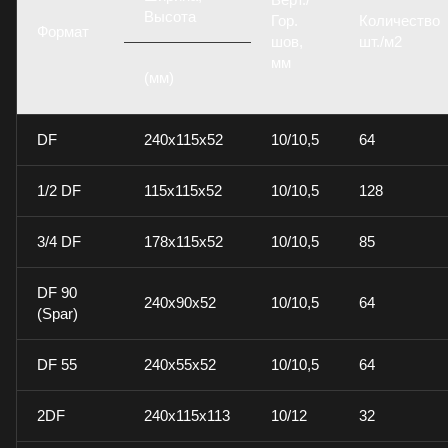
Высота
Гор.
Количество
Формат
шов,
шт./м2
мм
(мм)
DF
240x115x52
10/10,5
64
1/2 DF
115x115x52
10/10,5
128
3/4 DF
178x115x52
10/10,5
85
DF 90
240x90x52
10/10,5
64
(Spar)
DF 55
240x55x52
10/10,5
64
2DF
240x115x113
10/12
32