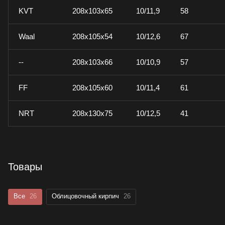
KVT
208x103x65
10/11,9
58
Waal
208x105x54
10/12,6
67
--
208x103x66
10/10,9
57
FF
208x105x60
10/11,4
61
NRT
208x130x75
10/12,5
41
Товары
Все
26
Облицовочный кирпич
26