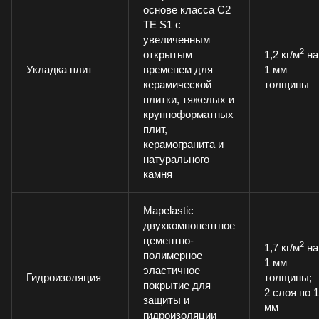
основе класса С2
ТЕ S1 с
увеличенным
2
открытым
1,2 кг/м
на
Укладка плит
временем для
1 мм
керамической
толщины
плитки, тяжелых и
крупноформатных
плит,
керамогранита и
натурального
камня
Mapelastic
двухкомпонентное
цементно-
2
1,7 кг/м
на
полимерное
1 мм
эластичное
Гидроизоляция
толщины;
покрытие для
2 слоя по 1
защиты и
мм
гидроизоляции