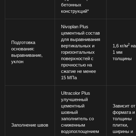
бетонных
конструкций*
Nivoplan Plus
цементный состав
для выравнивания
Подготовка
2
вертикальных и
1,6 кг/м
на
основания:
горизонтальных
1 мм
выравнивание,
поверхностей с
толщины
уклон
прочностью на
сжатие не менее
15 МПа
Ultracolor Plus
улучшенный
цементный
Зависит от
шовный
формата и
заполнитель со
толщины
Заполнение швов
сниженным
плитки,
водопоглощением
ширины и