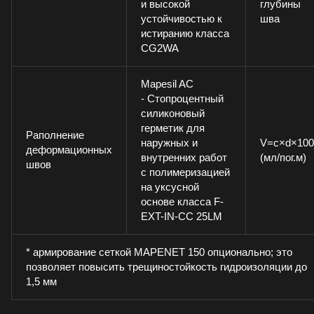
и высокой
глубины
устойчивостью к
шва
истиранию класса
CG2WA
Mapesil AC
- Стопроцентный
силиконовый
герметик для
Pаполнение
наружных и
V=c×d×100
деформационных
внутренних работ
(мл/пог.м)
швов
с полимеризацией
на уксусной
основе класса F-
EXT-IN-CC 25LM
* армирование сеткой MAPENET 150 опционально; это
позволяет повысить трещиностойкость гидроизоляции до
1,5 мм