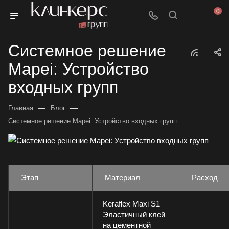
0
Системное решение
Mapei: Устройство
входных групп
—
—
Главная
Блог
Системное решение Mapei: Устройство входных групп
Этап
Материал
Расход
Keraflex Maxi S1
Эластичный клей
на цементной