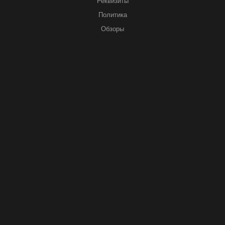
Реквизиты
Политика
Обзоры
ООО "ГАЛЕРЕЯ КЛИНКЕРА"
ИНН: 0274906534
ОГРН: 1150280043627
КПП: 027801001
Юридический адрес: 450078, Республика Башкортостан, г. Уфа, ул.
Владивостокская, д. 10
+7 (347) 266-72-21
ЗАКАЗАТЬ ЗВОНОК
info@klinkersgroup.ru
450078, г. Уфа, Владивостокская, 10,