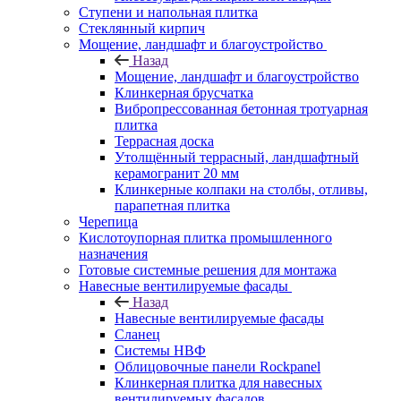
Ступени и напольная плитка
Cтеклянный кирпич
Мощение, ландшафт и благоустройство
Назад
Мощение, ландшафт и благоустройство
Клинкерная брусчатка
Вибропрессованная бетонная тротуарная
плитка
Террасная доска
Утолщённый террасный, ландшафтный
керамогранит 20 мм
Клинкерные колпаки на столбы, отливы,
парапетная плитка
Черепица
Кислотоупорная плитка промышленного
назначения
Готовые системные решения для монтажа
Навесные вентилируемые фасады
Назад
Навесные вентилируемые фасады
Сланец
Системы НВФ
Облицовочные панели Rockpanel
Клинкерная плитка для навесных
вентилируемых фасадов