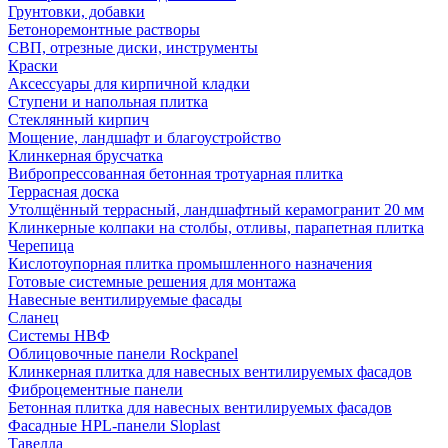
Грунтовки, добавки
Бетоноремонтные растворы
СВП, отрезные диски, инструменты
Краски
Аксессуары для кирпичной кладки
Ступени и напольная плитка
Cтеклянный кирпич
Мощение, ландшафт и благоустройство
Клинкерная брусчатка
Вибропрессованная бетонная тротуарная плитка
Террасная доска
Утолщённый террасный, ландшафтный керамогранит 20 мм
Клинкерные колпаки на столбы, отливы, парапетная плитка
Черепица
Кислотоупорная плитка промышленного назначения
Готовые системные решения для монтажа
Навесные вентилируемые фасады
Сланец
Системы НВФ
Облицовочные панели Rockpanel
Клинкерная плитка для навесных вентилируемых фасадов
Фиброцементные панели
Бетонная плитка для навесных вентилируемых фасадов
Фасадные HPL-панели Sloplast
Тавелла