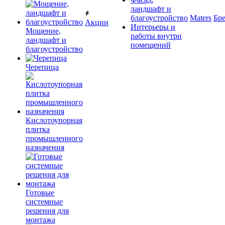
ландшафт и
благоустройство
Maters
Бр
Акции
Интерьеры и
Мощение,
работы внутри
ландшафт и
помещений
благоустройство
Черепица
Кислотоупорная
плитка
промышленного
назначения
Готовые
системные
решения для
монтажа