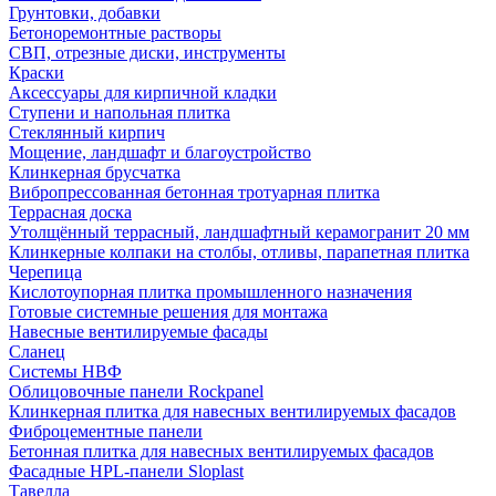
Грунтовки, добавки
Бетоноремонтные растворы
СВП, отрезные диски, инструменты
Краски
Аксессуары для кирпичной кладки
Ступени и напольная плитка
Cтеклянный кирпич
Мощение, ландшафт и благоустройство
Клинкерная брусчатка
Вибропрессованная бетонная тротуарная плитка
Террасная доска
Утолщённый террасный, ландшафтный керамогранит 20 мм
Клинкерные колпаки на столбы, отливы, парапетная плитка
Черепица
Кислотоупорная плитка промышленного назначения
Готовые системные решения для монтажа
Навесные вентилируемые фасады
Сланец
Системы НВФ
Облицовочные панели Rockpanel
Клинкерная плитка для навесных вентилируемых фасадов
Фиброцементные панели
Бетонная плитка для навесных вентилируемых фасадов
Фасадные HPL-панели Sloplast
Тавелла