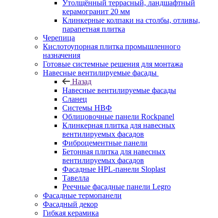
Утолщённый террасный, ландшафтный
керамогранит 20 мм
Клинкерные колпаки на столбы, отливы,
парапетная плитка
Черепица
Кислотоупорная плитка промышленного
назначения
Готовые системные решения для монтажа
Навесные вентилируемые фасады
Назад
Навесные вентилируемые фасады
Сланец
Системы НВФ
Облицовочные панели Rockpanel
Клинкерная плитка для навесных
вентилируемых фасадов
Фиброцементные панели
Бетонная плитка для навесных
вентилируемых фасадов
Фасадные HPL-панели Sloplast
Тавелла
Реечные фасадные панели Legro
Фасадные термопанели
Фасадный декор
Гибкая керамика