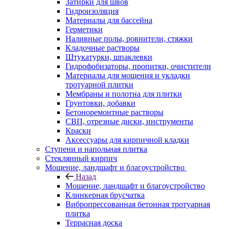
Затирки для швов
Гидроизоляция
Материалы для бассейна
Герметики
Наливные полы, ровнители, стяжки
Кладочные растворы
Штукатурки, шпаклевки
Гидрофобизаторы, пропитки, очистители
Материалы для мощения и укладки
тротуарной плитки
Мембраны и полотна для плитки
Грунтовки, добавки
Бетоноремонтные растворы
СВП, отрезные диски, инструменты
Краски
Аксессуары для кирпичной кладки
Ступени и напольная плитка
Cтеклянный кирпич
Мощение, ландшафт и благоустройство
Назад
Мощение, ландшафт и благоустройство
Клинкерная брусчатка
Вибропрессованная бетонная тротуарная
плитка
Террасная доска