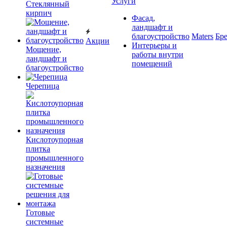
Услуги
Cтеклянный
кирпич
Фасад,
ландшафт и
благоустройство
Maters
Бр
Акции
Интерьеры и
Мощение,
работы внутри
ландшафт и
помещений
благоустройство
Черепица
Кислотоупорная
плитка
промышленного
назначения
Готовые
системные