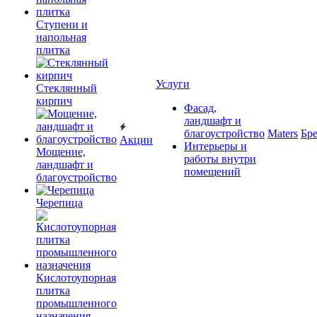
Ступени и
напольная
плитка
Услуги
Cтеклянный
кирпич
Фасад,
ландшафт и
благоустройство
Maters
Бр
Акции
Интерьеры и
Мощение,
работы внутри
ландшафт и
помещений
благоустройство
Черепица
Кислотоупорная
плитка
промышленного
назначения