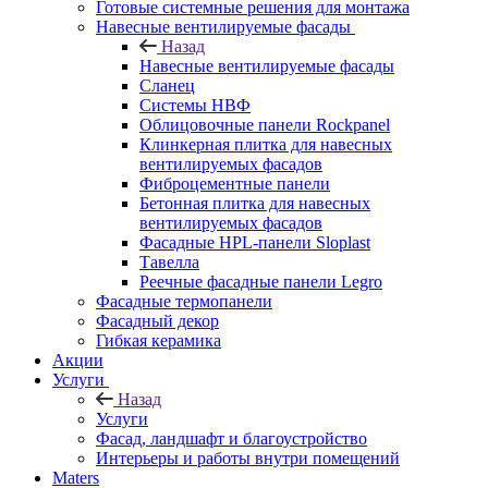
Готовые системные решения для монтажа
Навесные вентилируемые фасады
Назад
Навесные вентилируемые фасады
Сланец
Системы НВФ
Облицовочные панели Rockpanel
Клинкерная плитка для навесных
вентилируемых фасадов
Фиброцементные панели
Бетонная плитка для навесных
вентилируемых фасадов
Фасадные HPL-панели Sloplast
Тавелла
Реечные фасадные панели Legro
Фасадные термопанели
Фасадный декор
Гибкая керамика
Акции
Услуги
Назад
Услуги
Фасад, ландшафт и благоустройство
Интерьеры и работы внутри помещений
Maters