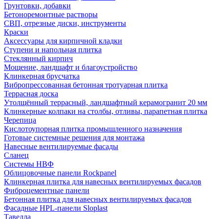
Грунтовки, добавки
Бетоноремонтные растворы
СВП, отрезные диски, инструменты
Краски
Аксессуары для кирпичной кладки
Ступени и напольная плитка
Cтеклянный кирпич
Мощение, ландшафт и благоустройство
Клинкерная брусчатка
Вибропрессованная бетонная тротуарная плитка
Террасная доска
Утолщённый террасный, ландшафтный керамогранит 20 мм
Клинкерные колпаки на столбы, отливы, парапетная плитка
Черепица
Кислотоупорная плитка промышленного назначения
Готовые системные решения для монтажа
Навесные вентилируемые фасады
Сланец
Системы НВФ
Облицовочные панели Rockpanel
Клинкерная плитка для навесных вентилируемых фасадов
Фиброцементные панели
Бетонная плитка для навесных вентилируемых фасадов
Фасадные HPL-панели Sloplast
Тавелла