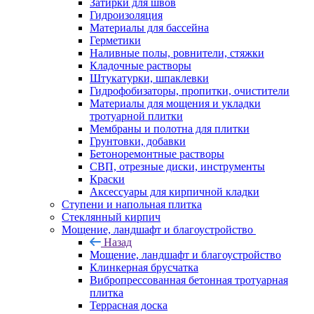
Затирки для швов
Гидроизоляция
Материалы для бассейна
Герметики
Наливные полы, ровнители, стяжки
Кладочные растворы
Штукатурки, шпаклевки
Гидрофобизаторы, пропитки, очистители
Материалы для мощения и укладки
тротуарной плитки
Мембраны и полотна для плитки
Грунтовки, добавки
Бетоноремонтные растворы
СВП, отрезные диски, инструменты
Краски
Аксессуары для кирпичной кладки
Ступени и напольная плитка
Cтеклянный кирпич
Мощение, ландшафт и благоустройство
Назад
Мощение, ландшафт и благоустройство
Клинкерная брусчатка
Вибропрессованная бетонная тротуарная
плитка
Террасная доска