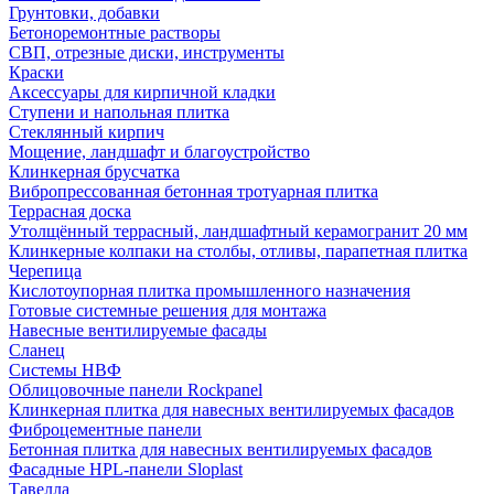
Грунтовки, добавки
Бетоноремонтные растворы
СВП, отрезные диски, инструменты
Краски
Аксессуары для кирпичной кладки
Ступени и напольная плитка
Cтеклянный кирпич
Мощение, ландшафт и благоустройство
Клинкерная брусчатка
Вибропрессованная бетонная тротуарная плитка
Террасная доска
Утолщённый террасный, ландшафтный керамогранит 20 мм
Клинкерные колпаки на столбы, отливы, парапетная плитка
Черепица
Кислотоупорная плитка промышленного назначения
Готовые системные решения для монтажа
Навесные вентилируемые фасады
Сланец
Системы НВФ
Облицовочные панели Rockpanel
Клинкерная плитка для навесных вентилируемых фасадов
Фиброцементные панели
Бетонная плитка для навесных вентилируемых фасадов
Фасадные HPL-панели Sloplast
Тавелла