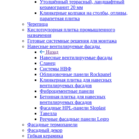
Утолщённый террасный, ландшафтный
керамогранит 20 мм
Клинкерные колпаки на столбы, отливы,
парапетная плитка
Черепица
Кислотоупорная плитка промышленного
назначения
Готовые системные решения для монтажа
Навесные вентилируемые фасады
Назад
Навесные вентилируемые фасады
Сланец
Системы НВФ
Облицовочные панели Rockpanel
Клинкерная плитка для навесных
вентилируемых фасадов
Фиброцементные панели
Бетонная плитка для навесных
вентилируемых фасадов
Фасадные HPL-панели Sloplast
Тавелла
Реечные фасадные панели Legro
Фасадные термопанели
Фасадный декор
Гибкая керамика