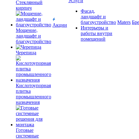
Услуги
Cтеклянный
кирпич
Фасад,
ландшафт и
благоустройство
Maters
Бр
Акции
Интерьеры и
Мощение,
работы внутри
ландшафт и
помещений
благоустройство
Черепица
Кислотоупорная
плитка
промышленного
назначения
Готовые
системные