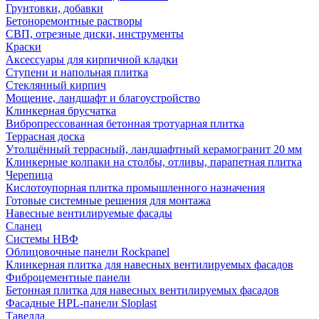
Грунтовки, добавки
Бетоноремонтные растворы
СВП, отрезные диски, инструменты
Краски
Аксессуары для кирпичной кладки
Ступени и напольная плитка
Cтеклянный кирпич
Мощение, ландшафт и благоустройство
Клинкерная брусчатка
Вибропрессованная бетонная тротуарная плитка
Террасная доска
Утолщённый террасный, ландшафтный керамогранит 20 мм
Клинкерные колпаки на столбы, отливы, парапетная плитка
Черепица
Кислотоупорная плитка промышленного назначения
Готовые системные решения для монтажа
Навесные вентилируемые фасады
Сланец
Системы НВФ
Облицовочные панели Rockpanel
Клинкерная плитка для навесных вентилируемых фасадов
Фиброцементные панели
Бетонная плитка для навесных вентилируемых фасадов
Фасадные HPL-панели Sloplast
Тавелла