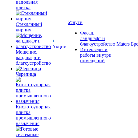
напольная
плитка
Услуги
Cтеклянный
кирпич
Фасад,
ландшафт и
благоустройство
Maters
Бр
Акции
Интерьеры и
Мощение,
работы внутри
ландшафт и
помещений
благоустройство
Черепица
Кислотоупорная
плитка
промышленного
назначения