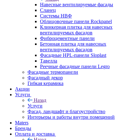
Навесные вентилируемые фасады
Сланец
Системы НВФ
Облицовочные панели Rockpanel
Клинкерная плитка для навесных
вентилируемых фасадов
Фиброцементные панели
Бетонная плитка для навесных
вентилируемых фасадов
Фасадные HPL-панели Sloplast
Тавелла
Реечные фасадные панели Legro
Фасадные термопанели
Фасадный декор
Гибкая керамика
Акции
Услуги
Назад
Услуги
Фасад, ландшафт и благоустройство
Интерьеры и работы внутри помещений
Maters
Бренды
Оплата и доставка
Назад