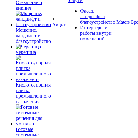
Услуги
Cтеклянный
кирпич
Фасад,
ландшафт и
благоустройство
Maters
Бр
Акции
Интерьеры и
Мощение,
работы внутри
ландшафт и
помещений
благоустройство
Черепица
Кислотоупорная
плитка
промышленного
назначения
Готовые
системные