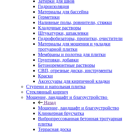
Затирки для швов
Гидроизоляция
Материалы для бассейна
Герметики
Наливные полы, ровнители, стяжки
Кладочные растворы
Штукатурки, шпаклевки
Гидрофобизаторы, пропитки, очистители
Материалы для мощения и укладки
тротуарной плитки
Мембраны и полотна для плитки
Грунтовки, добавки
Бетоноремонтные растворы
СВП, отрезные диски, инструменты
Краски
Аксессуары для кирпичной кладки
Ступени и напольная плитка
Cтеклянный кирпич
Мощение, ландшафт и благоустройство
Назад
Мощение, ландшафт и благоустройство
Клинкерная брусчатка
Вибропрессованная бетонная тротуарная
плитка
Террасная доска