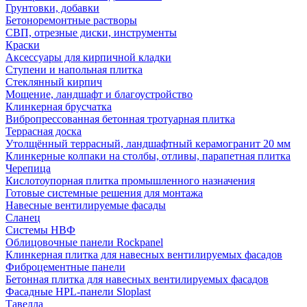
Грунтовки, добавки
Бетоноремонтные растворы
СВП, отрезные диски, инструменты
Краски
Аксессуары для кирпичной кладки
Ступени и напольная плитка
Cтеклянный кирпич
Мощение, ландшафт и благоустройство
Клинкерная брусчатка
Вибропрессованная бетонная тротуарная плитка
Террасная доска
Утолщённый террасный, ландшафтный керамогранит 20 мм
Клинкерные колпаки на столбы, отливы, парапетная плитка
Черепица
Кислотоупорная плитка промышленного назначения
Готовые системные решения для монтажа
Навесные вентилируемые фасады
Сланец
Системы НВФ
Облицовочные панели Rockpanel
Клинкерная плитка для навесных вентилируемых фасадов
Фиброцементные панели
Бетонная плитка для навесных вентилируемых фасадов
Фасадные HPL-панели Sloplast
Тавелла