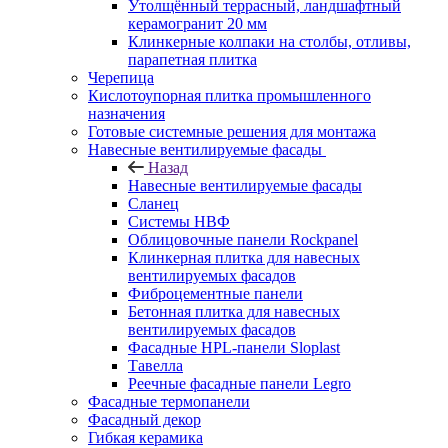
Утолщённый террасный, ландшафтный
керамогранит 20 мм
Клинкерные колпаки на столбы, отливы,
парапетная плитка
Черепица
Кислотоупорная плитка промышленного
назначения
Готовые системные решения для монтажа
Навесные вентилируемые фасады
Назад
Навесные вентилируемые фасады
Сланец
Системы НВФ
Облицовочные панели Rockpanel
Клинкерная плитка для навесных
вентилируемых фасадов
Фиброцементные панели
Бетонная плитка для навесных
вентилируемых фасадов
Фасадные HPL-панели Sloplast
Тавелла
Реечные фасадные панели Legro
Фасадные термопанели
Фасадный декор
Гибкая керамика