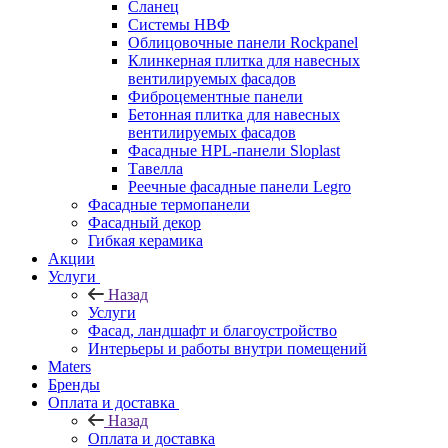
Сланец
Системы НВФ
Облицовочные панели Rockpanel
Клинкерная плитка для навесных
вентилируемых фасадов
Фиброцементные панели
Бетонная плитка для навесных
вентилируемых фасадов
Фасадные HPL-панели Sloplast
Тавелла
Реечные фасадные панели Legro
Фасадные термопанели
Фасадный декор
Гибкая керамика
Акции
Услуги
Назад
Услуги
Фасад, ландшафт и благоустройство
Интерьеры и работы внутри помещений
Maters
Бренды
Оплата и доставка
Назад
Оплата и доставка