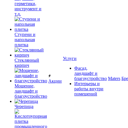
герметики,
инструмент и
т.д.
Ступени и
напольная
плитка
Услуги
Cтеклянный
кирпич
Фасад,
ландшафт и
благоустройство
Maters
Бр
Акции
Интерьеры и
Мощение,
работы внутри
ландшафт и
помещений
благоустройство
Черепица