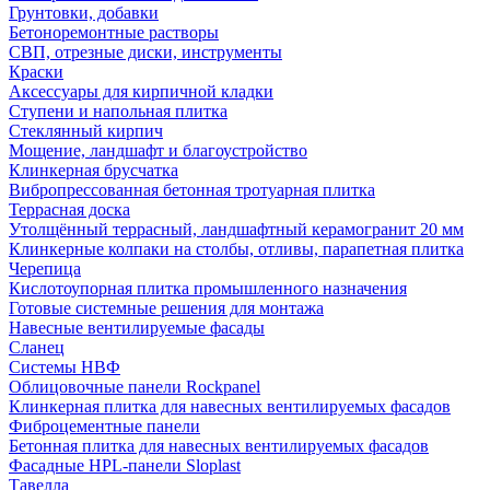
Грунтовки, добавки
Бетоноремонтные растворы
СВП, отрезные диски, инструменты
Краски
Аксессуары для кирпичной кладки
Ступени и напольная плитка
Cтеклянный кирпич
Мощение, ландшафт и благоустройство
Клинкерная брусчатка
Вибропрессованная бетонная тротуарная плитка
Террасная доска
Утолщённый террасный, ландшафтный керамогранит 20 мм
Клинкерные колпаки на столбы, отливы, парапетная плитка
Черепица
Кислотоупорная плитка промышленного назначения
Готовые системные решения для монтажа
Навесные вентилируемые фасады
Сланец
Системы НВФ
Облицовочные панели Rockpanel
Клинкерная плитка для навесных вентилируемых фасадов
Фиброцементные панели
Бетонная плитка для навесных вентилируемых фасадов
Фасадные HPL-панели Sloplast
Тавелла