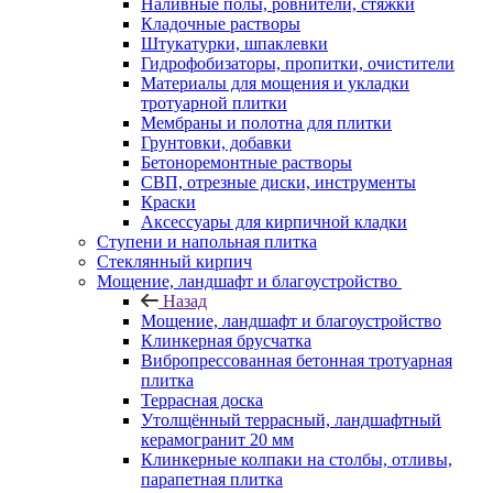
Наливные полы, ровнители, стяжки
Кладочные растворы
Штукатурки, шпаклевки
Гидрофобизаторы, пропитки, очистители
Материалы для мощения и укладки
тротуарной плитки
Мембраны и полотна для плитки
Грунтовки, добавки
Бетоноремонтные растворы
СВП, отрезные диски, инструменты
Краски
Аксессуары для кирпичной кладки
Ступени и напольная плитка
Cтеклянный кирпич
Мощение, ландшафт и благоустройство
Назад
Мощение, ландшафт и благоустройство
Клинкерная брусчатка
Вибропрессованная бетонная тротуарная
плитка
Террасная доска
Утолщённый террасный, ландшафтный
керамогранит 20 мм
Клинкерные колпаки на столбы, отливы,
парапетная плитка