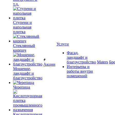
т.д.
Ступени и
напольная
плитка
Услуги
Cтеклянный
кирпич
Фасад,
ландшафт и
благоустройство
Maters
Бр
Акции
Интерьеры и
Мощение,
работы внутри
ландшафт и
помещений
благоустройство
Черепица
Кислотоупорная