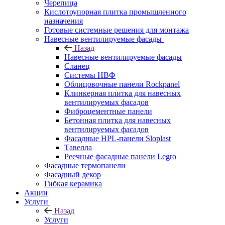
Черепица
Кислотоупорная плитка промышленного
назначения
Готовые системные решения для монтажа
Навесные вентилируемые фасады
Назад
Навесные вентилируемые фасады
Сланец
Системы НВФ
Облицовочные панели Rockpanel
Клинкерная плитка для навесных
вентилируемых фасадов
Фиброцементные панели
Бетонная плитка для навесных
вентилируемых фасадов
Фасадные HPL-панели Sloplast
Тавелла
Реечные фасадные панели Legro
Фасадные термопанели
Фасадный декор
Гибкая керамика
Акции
Услуги
Назад
Услуги