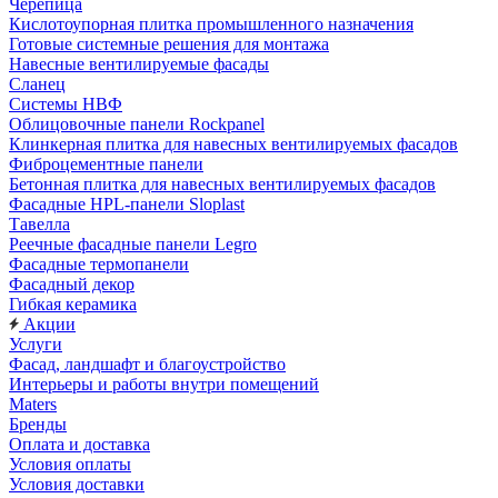
Черепица
Кислотоупорная плитка промышленного назначения
Готовые системные решения для монтажа
Навесные вентилируемые фасады
Сланец
Системы НВФ
Облицовочные панели Rockpanel
Клинкерная плитка для навесных вентилируемых фасадов
Фиброцементные панели
Бетонная плитка для навесных вентилируемых фасадов
Фасадные HPL-панели Sloplast
Тавелла
Реечные фасадные панели Legro
Фасадные термопанели
Фасадный декор
Гибкая керамика
Акции
Услуги
Фасад, ландшафт и благоустройство
Интерьеры и работы внутри помещений
Maters
Бренды
Оплата и доставка
Условия оплаты
Условия доставки