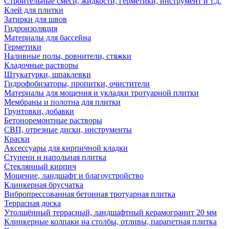
Строительные смеси, жидкости, герметики, инструмент и т.д.
Клей для плитки
Затирки для швов
Гидроизоляция
Материалы для бассейна
Герметики
Наливные полы, ровнители, стяжки
Кладочные растворы
Штукатурки, шпаклевки
Гидрофобизаторы, пропитки, очистители
Материалы для мощения и укладки тротуарной плитки
Мембраны и полотна для плитки
Грунтовки, добавки
Бетоноремонтные растворы
СВП, отрезные диски, инструменты
Краски
Аксессуары для кирпичной кладки
Ступени и напольная плитка
Cтеклянный кирпич
Мощение, ландшафт и благоустройство
Клинкерная брусчатка
Вибропрессованная бетонная тротуарная плитка
Террасная доска
Утолщённый террасный, ландшафтный керамогранит 20 мм
Клинкерные колпаки на столбы, отливы, парапетная плитка