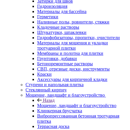
Затирки для швов
Гидроизоляция
Материалы для бассейна
Герметики
Наливные полы, ровнители, стяжки
Кладочные растворы
Штукатурки, шпаклевки
Гидрофобизаторы, пропитки, очистители
Материалы для мощения и укладки
тротуарной плитки
Мембраны и полотна для плитки
Грунтовки, добавки
Бетоноремонтные растворы
СВП, отрезные диски, инструменты
Краски
Аксессуары для кирпичной кладки
Ступени и напольная плитка
Cтеклянный кирпич
Мощение, ландшафт и благоустройство
Назад
Мощение, ландшафт и благоустройство
Клинкерная брусчатка
Вибропрессованная бетонная тротуарная
плитка
Террасная доска