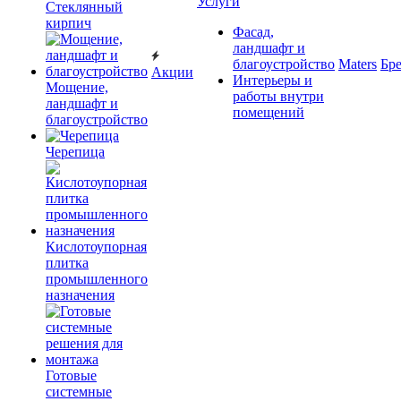
Услуги
Cтеклянный
кирпич
Фасад,
ландшафт и
благоустройство
Maters
Бр
Акции
Интерьеры и
Мощение,
работы внутри
ландшафт и
помещений
благоустройство
Черепица
Кислотоупорная
плитка
промышленного
назначения
Готовые
системные