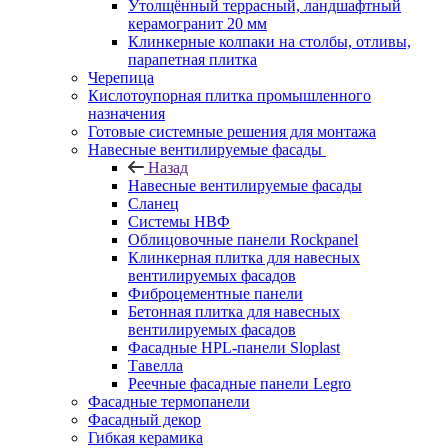
Утолщённый террасный, ландшафтный
керамогранит 20 мм
Клинкерные колпаки на столбы, отливы,
парапетная плитка
Черепица
Кислотоупорная плитка промышленного
назначения
Готовые системные решения для монтажа
Навесные вентилируемые фасады
Назад
Навесные вентилируемые фасады
Сланец
Системы НВФ
Облицовочные панели Rockpanel
Клинкерная плитка для навесных
вентилируемых фасадов
Фиброцементные панели
Бетонная плитка для навесных
вентилируемых фасадов
Фасадные HPL-панели Sloplast
Тавелла
Реечные фасадные панели Legro
Фасадные термопанели
Фасадный декор
Гибкая керамика