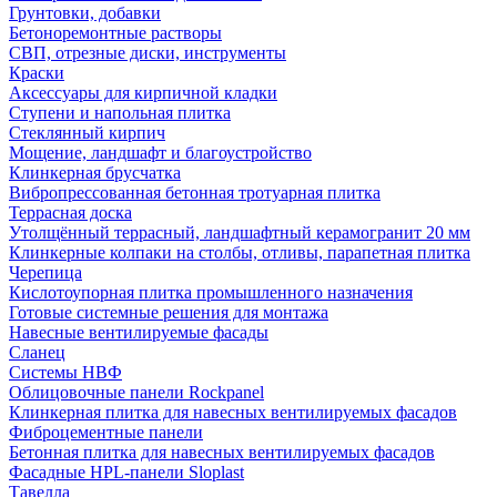
Грунтовки, добавки
Бетоноремонтные растворы
СВП, отрезные диски, инструменты
Краски
Аксессуары для кирпичной кладки
Ступени и напольная плитка
Cтеклянный кирпич
Мощение, ландшафт и благоустройство
Клинкерная брусчатка
Вибропрессованная бетонная тротуарная плитка
Террасная доска
Утолщённый террасный, ландшафтный керамогранит 20 мм
Клинкерные колпаки на столбы, отливы, парапетная плитка
Черепица
Кислотоупорная плитка промышленного назначения
Готовые системные решения для монтажа
Навесные вентилируемые фасады
Сланец
Системы НВФ
Облицовочные панели Rockpanel
Клинкерная плитка для навесных вентилируемых фасадов
Фиброцементные панели
Бетонная плитка для навесных вентилируемых фасадов
Фасадные HPL-панели Sloplast
Тавелла