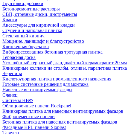
Грунтовки, добавки
Бетоноремонтные растворы
СВП, отрезные диски, инструменты
Краски
Аксессуары для кирпичной кладки
Ступени и напольная плитка
Cтеклянный кирпич
Мощение, ландшафт и благоустройство
Клинкерная брусчатка
Вибропрессованная бетонная тротуарная плитка
Террасная доска
Утолщённый террасный, ландшафтный керамогранит 20 мм
Клинкерные колпаки на столбы, отливы, парапетная плитка
Черепица
Кислотоупорная плитка промышленного назначения
Готовые системные решения для монтажа
Навесные вентилируемые фасады
Сланец
Системы НВФ
Облицовочные панели Rockpanel
Клинкерная плитка для навесных вентилируемых фасадов
Фиброцементные панели
Бетонная плитка для навесных вентилируемых фасадов
Фасадные HPL-панели Sloplast
Тавелла