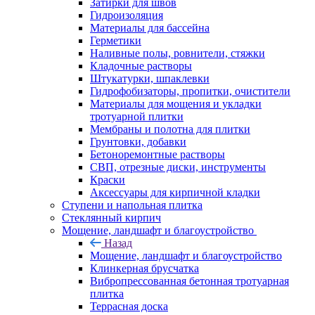
Затирки для швов
Гидроизоляция
Материалы для бассейна
Герметики
Наливные полы, ровнители, стяжки
Кладочные растворы
Штукатурки, шпаклевки
Гидрофобизаторы, пропитки, очистители
Материалы для мощения и укладки
тротуарной плитки
Мембраны и полотна для плитки
Грунтовки, добавки
Бетоноремонтные растворы
СВП, отрезные диски, инструменты
Краски
Аксессуары для кирпичной кладки
Ступени и напольная плитка
Cтеклянный кирпич
Мощение, ландшафт и благоустройство
Назад
Мощение, ландшафт и благоустройство
Клинкерная брусчатка
Вибропрессованная бетонная тротуарная
плитка
Террасная доска