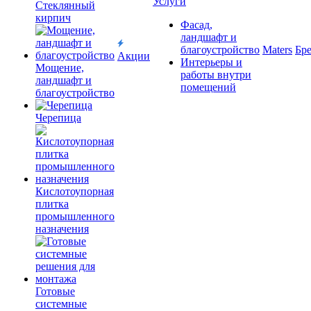
Услуги
Cтеклянный
кирпич
Фасад,
ландшафт и
благоустройство
Maters
Бр
Акции
Интерьеры и
Мощение,
работы внутри
ландшафт и
помещений
благоустройство
Черепица
Кислотоупорная
плитка
промышленного
назначения
Готовые
системные