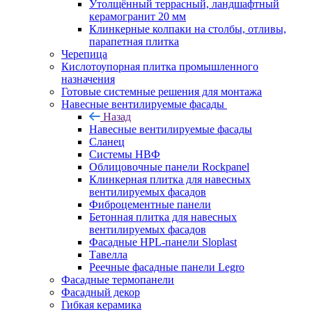
Утолщённый террасный, ландшафтный
керамогранит 20 мм
Клинкерные колпаки на столбы, отливы,
парапетная плитка
Черепица
Кислотоупорная плитка промышленного
назначения
Готовые системные решения для монтажа
Навесные вентилируемые фасады
Назад
Навесные вентилируемые фасады
Сланец
Системы НВФ
Облицовочные панели Rockpanel
Клинкерная плитка для навесных
вентилируемых фасадов
Фиброцементные панели
Бетонная плитка для навесных
вентилируемых фасадов
Фасадные HPL-панели Sloplast
Тавелла
Реечные фасадные панели Legro
Фасадные термопанели
Фасадный декор
Гибкая керамика